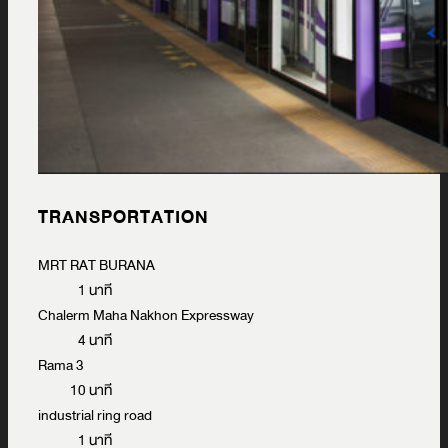
TRANSPORTATION
MRT RAT BURANA
1 นาที
Chalerm Maha Nakhon Expressway
4 นาที
Rama 3
10 นาที
industrial ring road
1 นาที