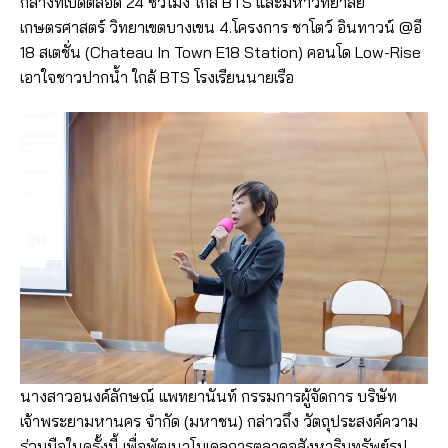
กลางที่เปิดตลอด 24 ชั่วโมง ใกล้ BTS และมหาวิทยาลัย
เกษตรศาสตร์ วิทยาเขตบางเขน 4.โครงการ ชาโตว์ อินทาวน์ @อี
18 สเตชั่น (Chateau In Town E18 Station) คอนโด Low-Rise
เอาใจชาวปากน้ำ ใกล้ BTS โรงเรียนนายเรือ
​​นางสาวอนงค์ลักษณ์ แพทยานันท์​​ กรรมการผู้จัดการ บริษัท
เจ้าพระยามหานคร จำกัด (มหาชน) กล่าวถึง วัตถุประสงค์ความ
ร่วมมือในครั้งนี้ เพื่อพัฒนาโมเดลการตลาดอสังหาริมทรัพย์รูป