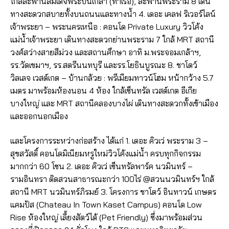
ใกล้สะพานสมเด็จพระปิ่นเกล้า (ท่าเรือ), สะพานพระราม 8 เดิน
ทางสะดวกสบายทั้งบนถนนและทางน้ำ 4. เดอะ เคลฟ ริเวอร์ไลน์
เจ้าพระยา – พระนครเหนือ : คอนโด Private Luxury วิวโค้ง
แม่น้ำเจ้าพระยา เดินทางสะดวกย่านพระราม 7 ใกล้ MRT สถานี
วงศ์สว่างสายสีม่วง และสถานศึกษา อาทิ ม.พระจอมเกล้าฯ,
รร.วัดเขมาฯ, รร.สตรีนนทบุรี และรร.โยธินบูรณะ 8. ชาโตว์
วิลเลจ เวสต์เกต – บ้านกล้วย : พรีเมียมทาวน์โฮม หน้ากว้าง 5.7
เมตร มาพร้อมห้องนอน 4 ห้อง ใกล้เซ็นทรัล เวสต์เกต อีเกีย
บางใหญ่ และ MRT สถานีคลองบางไผ่ เดินทางสะดวกทั้งเข้าเมือง
และออกนอกเมือง
​​และโครงการระหว่างก่อสร้าง ได้แก่ 1. เดอะ คิวเว่ พระราม 3 –
สุขสวัสดิ์ คอนโดมิเนียมหรูใหม่วิวโค้งแม่น้ำ ครบทุกกิจกรรม
มากกว่า 60 โซน 2. เดอะ คิวเว่ เซ็นทรัลพาร์ค นวมินทร์ –
รามอินทรา ติดสวนสาธารณะกว่า 100ไร่ @สวนนวมินทร์ฯ ใกล้
สถานี MRT นวมินทร์ภิรมย์ 3. โครงการ ชาโตว์ อินทาวน์ เกษตร
แคมปัส (Chateau In Town Kaset Campus) คอนโด Low
Rise ห้องใหญ่ เลี้ยงสัตว์ได้ (Pet Friendly) ซึ่งมาพร้อมส่วน