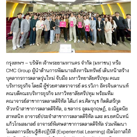
​​กรุงเทพฯ – บริษัท เจ้าพระยามหานคร จำกัด (มหาชน) หรือ
CMC Group ผู้นำด้านการพัฒนาอสังหาริมทรัพย์ เดินหน้าสร้าง
บุคลากรการตลาดรุ่นใหม่ จับมือ มหาวิทยาลัยศรีปทุม คณะ
บริหารธุรกิจ โดยมี ​​ผู้ช่วยศาสตราจารย์ ดร.รวิภา อัครจินดานนท์​​
คณบดีคณะบริหารธุรกิจ มหาวิทยาลัยศรีปทุม พร้อมทีม
คณาจารย์สาขาการตลาดดิจิทัล ได้แก่ ดร.ศิดานุช กิตติเสรีกุล
หัวหน้าสาขาการตลาดดิจิทัล, อ.ชลากร อุดมอุกฤษฏ์, อ.ณัฐดนัย
สาทสนิท อาจารย์ประจำสาขาการตลาดดิจิทัล และ ดร.ยศนันทน์
แก้วโกมลมาลย์ อาจารย์พิเศษสาขาการตลาดดิจิทัล ร่วมพัฒนา
โมเดลการเรียนรู้เชิงปฏิบัติ (Experiential Learning) เปิดโอกาสให้