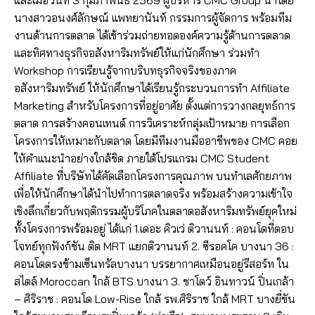
​​และเมื่อวันที่ 3 กุมภาพันธ์ 2569 ผู้บริหาร CMC Group นำโดย ​​
นางสาวอนงศ์ลักษณ์ แพทยานันท์​​ กรรมการผู้จัดการ พร้อมทีม
งานด้านการตลาด ได้เข้าร่วมถ่ายทอดองค์ความรู้ด้านการตลาด
และทิศทางธุรกิจอสังหาริมทรัพย์ให้แก่นักศึกษา ร่วมทำ
Workshop การเรียนรู้จากบริบทธุรกิจจริงของภาค
อสังหาริมทรัพย์ ให้นักศึกษาได้เรียนรู้กระบวนการทำ Affiliate
Marketing สำหรับโครงการที่อยู่อาศัย ตั้งแต่การวางกลยุทธ์การ
ตลาด การสร้างคอนเทนต์ การวิเคราะห์กลุ่มเป้าหมาย การเลือก
โครงการให้เหมาะกับตลาด โดยมีทีมงานมืออาชีพของ CMC คอย
ให้คำแนะนำอย่างใกล้ชิด ภายใต้โปรแกรม CMC Student
Affiliate ที่บริษัทได้คัดเลือกโครงการคุณภาพ บนทำเลศักยภาพ
เพื่อให้นักศึกษาได้นำไปทำการตลาดจริง พร้อมสร้างความเข้าใจ
เชิงลึกเกี่ยวกับพฤติกรรมผู้บริโภคในตลาดอสังหาริมทรัพย์ยุคใหม่
ทั้งโครงการพร้อมอยู่ ได้แก่ 1.เดอะ คิวเว่ ติวานนท์ : คอนโดที่ตอบ
โจทย์ทุกฟังก์ชัน ติด MRT แยกติวานนท์ 2. ซีรอคโค บางนา 36 :
คอนโดตรงข้ามเซ็นทรัลบางนา บรรยากาศเหมือนอยู่รีสอร์ท ใน
สไตล์ Moroccan ใกล้ BTS บางนา 3. ชาโตว์ อินทาวน์ ปิ่นเกล้า
– ศิริราช : คอนโด Low-Rise ใกล้ รพ.ศิริราช ใกล้ MRT บางยี่ขัน