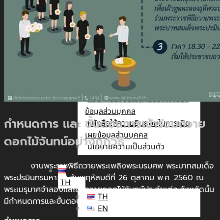
นัก
ลงทุน
สัมพันธ์
ติดต่อ
เรา
รับสมัคร The Adviser
แบบคำร้องขอใช้สิทธิของเจ้าของ
ข้อมูลส่วนบุคคล
กำหนดการ และ ขั้นตอนการเข้าร่วมถวาย
หนังสือให้ความยินยอมในการเปิด
เผยข้อมูลส่วนบุคคล
ดอกไม้จันทน์อย่างถูกวิธี
นโยบายความเป็นส่วนตัว
งานพระราชพิธีถวายพระเพลิงพระบรมศพ พระบาทสมเด็จ
พระปรมินทรมหาภูมิ วันพฤหัสบดีที่ 26 ตุลาคม พ.ศ. 2560 ณ
TH
พระเมรุมาศจำลองและซุ้มถวายดอกไม้จันทน์ประจำแต่ละจังหวัดนั้น
TH
มีกำหนดการและขั้นตอนดังนี้
EN