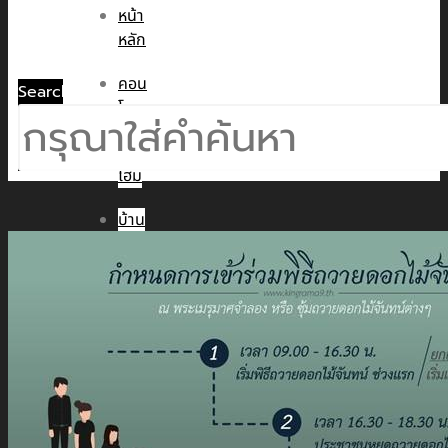
หน้า
หลัก
คอน
Search
โด
ทาวน์
โฮม
บ้าน
เดี่ยว
พูล
วิลล่า
ข่าวสาร
CMC WE CARE
CMC WE TALK
CMC Sustainability