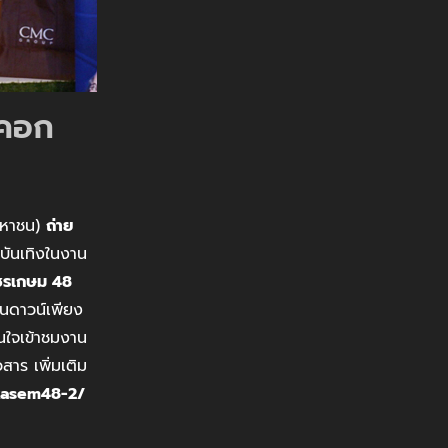
์คอก
(มหาชน)
ถ่าย
บันเทิงในงาน
ชรเกษม 48
อนดาวน์เพียง
นใจเข้าชมงาน
สาร เพิ่มเติม
kasem48-2/