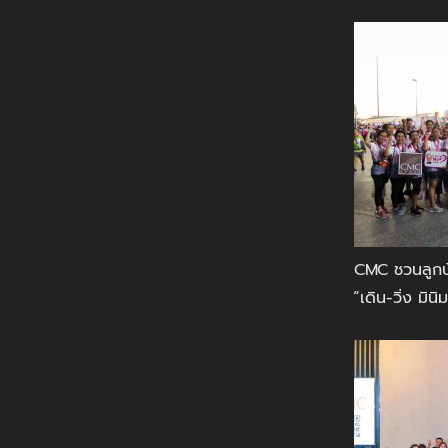
CMC ชวนลูกบ
“เดิน-วิ่ง ม