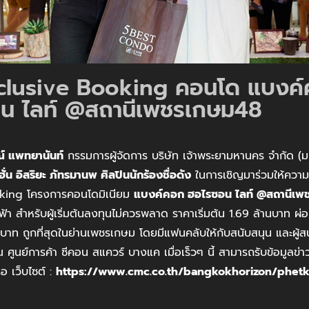
clusive Booking คอนโด แบงค
น ไลท์ @สถานีเพชรเกษม48
์ แพทยานันท์
กรรมการผู้จัดการ บริษัท เจ้าพระยามหานคร จำกัด 
่น อิสริยะ ภัทรมานพ ศิลปินนักร้องชื่อดัง
ในการเชิญมาร่วมให้ความ
king โครงการคอนโดมิเนียม
แบงค์คอก ฮอไรซอน ไลท์ @สถานีเพ
า สำหรับผู้เริ่มต้นลงทุนไม่ควรพลาด ราคาเริ่มต้น 1.69 ล้านบาท ผ่
บาท ถูกที่สุดในย่านเพชรเกษม โดยมีแฟนคลับให้กับสนับสนุน และผู้ส
ูนย์การค้า ซีคอน สแควร์ บางแค เมื่อเร็วๆ นี้ สามารถรับข้อมูลข่าว
ือ เว็บไซต์ :
https://www.cmc.co.th/bangkokhorizon/phet