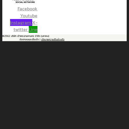
SOCIAL NETWORK
Facebook
Youtube
Instagram
X-
twitter
Line
©2562 บริษัท เจ้าพระยามหานคร จำกัด (มหาชน)
ข้อตกลงและเงื่อนไข |
นโยบายความเป็นส่วนตัว