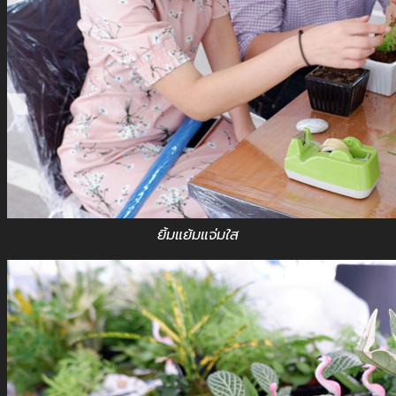
ยิ้มแย้มแจ่มใส