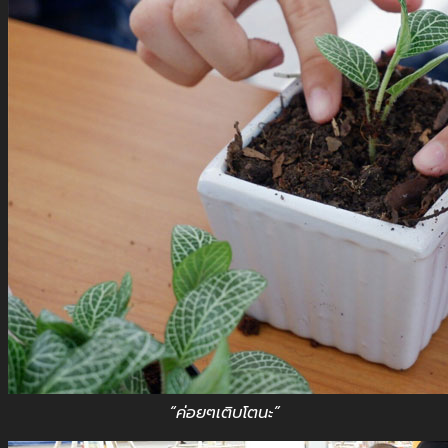
“ค่อยๆเติบโตนะ”