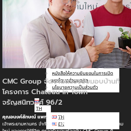
นัก
ลงทุน
สัมพันธ์
ติดต่อ
เรา
รับสมัคร The Adviser
แบบคำร้องขอใช้สิทธิของเจ้าของ
ข้อมูลส่วนบุคคล
หนังสือให้ความยินยอมในการเปิด
CMC Group จัดงานตรวจรับมอบบ้านที่
เผยข้อมูลส่วนบุคคล
นโยบายความเป็นส่วนตัว
โครงการ Chateau in Town
จรัญสนิทวงศ์ 96/2
TH
คุณอนงค์ลักษณ์ แพทยานันท์
กรรมการผู้จัดการ บริษัท
TH
เจ้าพระยามหานคร จำกัด (มหาชน) จัดงาน ECO GREEN นิยาม
EN