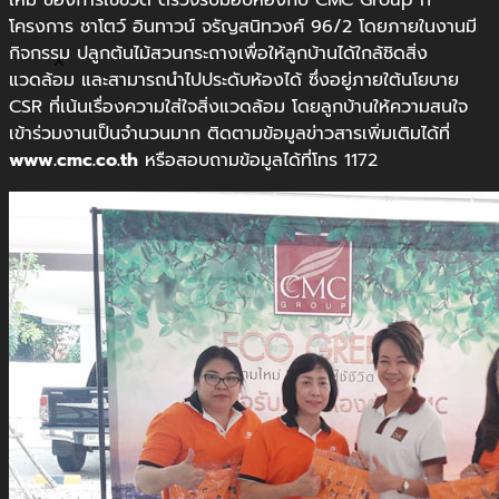
ใหม่ ของการใช้ชีวิต ตรวจรับมอบห้องกับ CMC Group ที่
โครงการ ชาโตว์ อินทาวน์ จรัญสนิทวงศ์ 96/2 โดยภายในงานมี
กิจกรรม ปลูกต้นไม้สวนกระถางเพื่อให้ลูกบ้านได้ใกล้ชิดสิ่ง
X
แวดล้อม และสามารถนำไปประดับห้องได้ ซึ่งอยู่ภายใต้นโยบาย
CSR ที่เน้นเรื่องความใส่ใจสิ่งแวดล้อม โดยลูกบ้านให้ความสนใจ
เข้าร่วมงานเป็นจำนวนมาก ติดตามข้อมูลข่าวสารเพิ่มเติมได้ที่
www.cmc.co.th
หรือสอบถามข้อมูลได้ที่โทร 1172