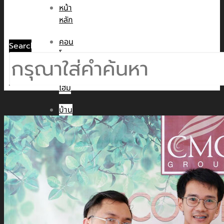
หน้า
หลัก
คอน
Search
โด
ทาวน์
โฮม
บ้าน
เดี่ยว
พูล
วิลล่า
ข่าวสาร
CMC WE CARE
CMC WE TALK
CMC Sustainability