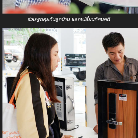
ร่วมพูดคุยกับลูกบ้าน แลกเปลี่ยนทัศนคติ