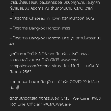
ได้เริ่มนำสเปรย์และเจลแอลกอฮอล์ มอบให้ลูกบ้านและลูกค้า
ที่มาเยี่ยมชมโครงการ ณ สำนักงานขาย CMC ได้แก่
X
– โครงการ Chateau In Town จรัญสนิทวงศ์ 96/2
– โครงการ Bangkok Horizon สาธร
– โครงการ Bangkok Horizon Lite @ สถานีเพชรเกษม
48
ลูกบ้านท่านใดที่ยังไม่ได้ลงทะเบียนรับสเปรย์และเจล
แอลกอฮอล์ สามารถรับสิทธิ์ได้ที่ www.cmc-
campaign.com/corona-virus ตั้งแต่วันนี้ – จนถึง 31
มีนาคม 2563
เราทุกคนจะก้าวผ่านวิกฤติการณ์ไวรัส COVID-19 ไปด้วย
กัน ✌️
ติดตามข่าวสารและกิจกรรมของ CMC We Care เพียง
แอด Line Official : @CMCWeCare