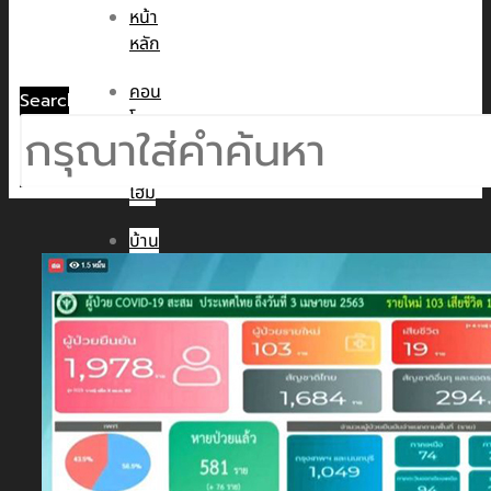
หน้า
หลัก
คอน
Search
โด
ทาวน์
โฮม
บ้าน
เดี่ยว
พูล
วิลล่า
ข่าวสาร
CMC WE CARE
CMC WE TALK
CMC Sustainability