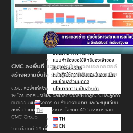
นัก
ลงทุน
สัมพันธ์
ติดต่อ
เรา
รับสมัคร The Adviser
แบบคำร้องขอใช้สิทธิของเจ้าของ
CMC ลงพื้นที่ แจกสเปรย์และเจลแอลกอฮอล์
ข้อมูลส่วนบุคคล
สร้างความมั่นใจ ร่วมสู้วิกฤติไวรัส COVID-19
หนังสือให้ความยินยอมในการเปิด
เผยข้อมูลส่วนบุคคล
CMC ลงพื้นที่สร้างความมั่นใจ ร่วมสู้วิกฤติไวรัส COVID-
นโยบายความเป็นส่วนตัว
19 โดยแจกสเปรย์และเจลแอลกอฮอล์ให้แก่ลูกบ้านและลูกค้า
ที่มาเยี่ยมชมโครงการ ณ สำนักงานขาย และจะหมุนเวียน
ลงพื้นที่จนครบทุกโครงการทั้งหมด 40 โครงการของ
TH
CMC Group
TH
EN
โดยเมื่อวันที่ 29 มีนาคม 2563 ทางทีม CMC We Care