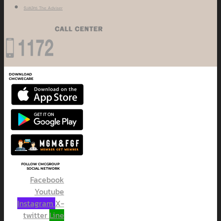
รับสมัคร The Adviser
DOWNLOAD
CMCWECARE
FOLLOW CMCGROUP
SOCIAL NETWORK
Facebook
Youtube
Instagram
X-
twitter
Line