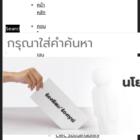
หน้า
หลัก
คอน
Search
โด
ทาวน์
โฮม
บ้าน
เดี่ยว
พูล
วิลล่า
ข่าวสาร
CMC WE CARE
CMC WE TALK
CMC Sustainability