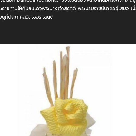
าชทานให้กับสมเด็จพระนางเจ้าสิริกิติ์ พระบรมราชินีนาถอยู่เสมอ เมื
ยู่ที่ประเทศสวิสเซอร์แลนด์