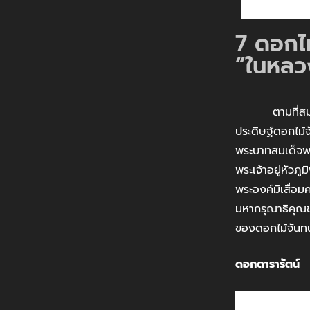
7 ดอกไม
“ในหลว
ตามที่สมเด็จพ
ประดิษฐ์ดอกไม้
พระบาทสมเด็จพร
พระเจ้าอยู่หัว
พระองค์มิเสื่อ
มหากรุณาธิคุณข
ของดอกไม้จันทน์
ดอกดารารัตน์