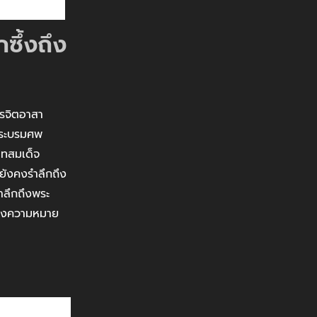
ซึ้งถึง
รจิตอาสา
พระบรมศพ
าทสมเด็จ
ายังคงรำลึกถึง
ำลึกถึงพระ
ซึ่งความหมาย