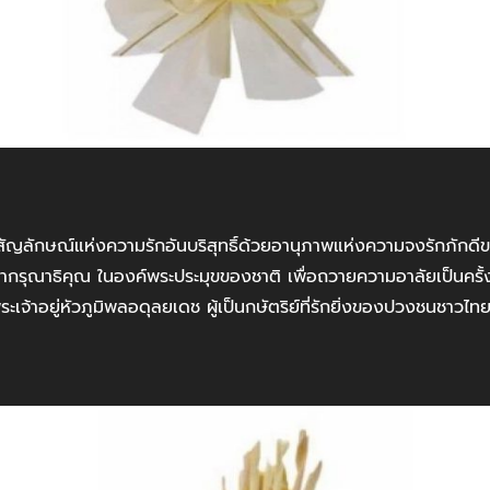
ัญลักษณ์แห่งความรักอันบริสุทธิ์ด้วยอานุภาพแห่งความจงรักภักด
หากรุณาธิคุณ ในองค์พระประมุขของชาติ เพื่อถวายความอาลัยเป็นครั้
เจ้าอยู่หัวภูมิพลอดุลยเดช ผู้เป็นกษัตริย์ที่รักยิ่งของปวงชนชาวไท