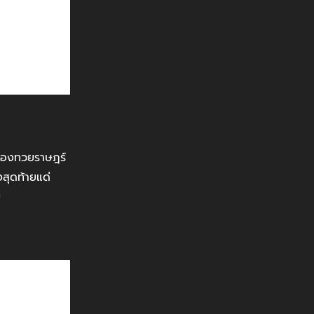
ีของทวยราษฎร์
งสุดท้ายแด่
ย