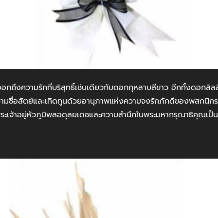
กถึงความรักที่บริสุทธิ์เช่นเดียวกับดอกกุหลาบสีขาว อีกทั้งดอกลิลลี
ซื่อสัตย์และเทิดทูนด้วยอานุภาพแห่งความจงรักภักดีของพสกนิกรช
ะเจ้าอยู่หัวภูมิพลอดุลยเดชและความสำนึกในพระมหากรุณาธิคุณเป็น