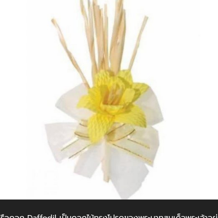
รือดอก Daffodil เป็นดอกไม้ทรงโปรดของพระบาทสมเด็จพระเจ้าอยู่