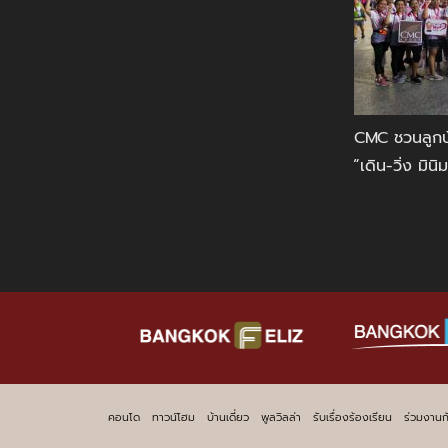
CMC ชวนลูกบ
“เดิน-วิ่ง ม
คอนโด
ทาวน์โฮม
บ้านเดี่ยว
พูลวิลล่า
รับเรื่องร้องเรียน
ร่วมงานก