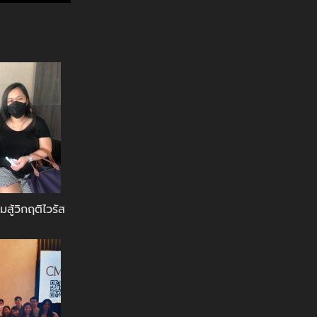
สู้วิกฤติไวรัส