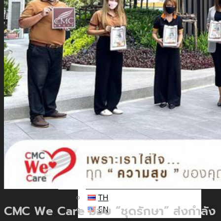
นัก
ลงทุน
สัมพันธ์
ติดต่อ
เรา
รับสมัคร The Adviser
แบบคำร้องขอใช้สิทธิของเจ้าของ
ข้อมูลส่วนบุคคล
หนังสือให้ความยินยอมในการเปิด
เผยข้อมูลส่วนบุคคล
นโยบายความเป็นส่วนตัว
TH
TH
CMC We Care มอบ “ชุดรักษา” ส่งกำลัง
EN