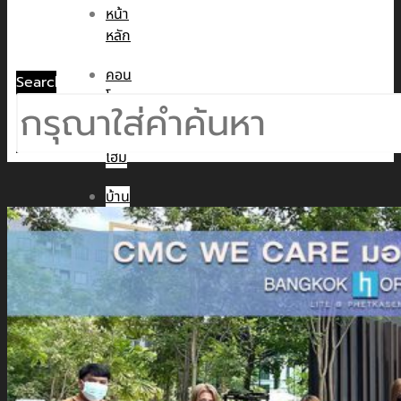
หน้า
หลัก
คอน
Search
โด
ทาวน์
โฮม
บ้าน
เดี่ยว
พูล
วิลล่า
ข่าวสาร
CMC WE CARE
CMC WE TALK
CMC Sustainability