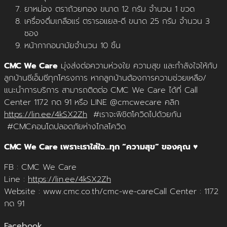
ยาหม่อง ตราถ้วยทอง ขนาด 12 กรัม จำนวน 1 ขวด
เครื่องดื่มเกลือแร่ ตรารอแยล-ดี ขนาด 25 กรัม จำนวน 3
ซอง
หน้ากากอนามัยจำนวน 10 ชิ้น
CMC We Care
มุ่งส่งต่อความห่วงใย ความสุข และกำลังใจให้กับ
ลูกบ้านซีเอ็มซีทุกโครงการ หากลูกบ้านต้องการความช่วยเหลือ/
แนะนำการบริการ สามารถติดต่อ CMC We Care ได้ที่ Call
Center 1172 กด 91 หรือ LINE @cmcwecare คลิก
https://lin.ee/4kSX2Zh
#เราจะพิชิตโควิดไปด้วยกัน
#CMCคอนโดปลอดภัยห่างไกลโควิด
CMC We Care เพราะเราใส่ใจ…ทุก “ความสุข” ของคุณ
♥
FB : CMC We Care
Line :
https://lin.ee/4kSX2Zh
Website : www.cmc.co.th/cmc-we-careCall Center : 1172
กด 91
Facebook