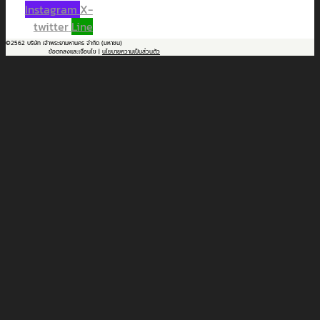
Instagram
X-
twitter
Line
©2562 บริษัท เจ้าพระยามหานคร จำกัด (มหาชน)
ข้อตกลงและเงื่อนไข |
นโยบายความเป็นส่วนตัว