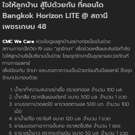
ใจให้ลูกบ้าน สู้ไปด้วยกัน ที่คอนโด
Bangkok Horizon LITE @ สถานี
X
เพชรเกษม 48
CMC We Care
ห่วงใยดูแลลูกบ้านอย่างต่อเนื่องในช่วง
สถานการณ์โควิด-19 มอบ “ชุดรักษา” เพื่อช่วยเหลือและส่งต่อกำลัง
ใจให้ลูกบ้านซีเอ็มซียามเจ็บป่วย โดยชุดรักษาเป็นชุดยาและเวชภัณฑ์
ทางการแพทย์
เพื่อป้องกัน รักษา และบรรเทาความเจ็บป่วยก่อนถึงมือแพทย์ ซึ่งชุด
รักษาประกอบด้วย
น้ำยาทำความสะอาดฆ่าเชื้อ ตราเดทตอล จำนวน 100 มล.
น้ำเกลือ ตราคลีนแอนด์แคร์ ขนาด 500 มล. จำนวน 1 ขวด
ยาบรรเทาปวดลดไข้ พาราเซตตามอล 500 มก. จำนวน 100
เม็ด
ยาน้ำแก้ไอ ตราโยคี ขนาด 120 มล. จำนวน 1 ขวด
ยาอมบรรเทาอาการเจ็บคอ ตราสเตร็ปซิล จำนวน 1 ซอง
ยาธาตุน้ำขาว ตรากระต่ายบิน ขนาด 50 มล. จำนวน 1 ขวด