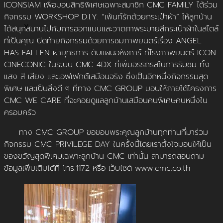
ICONSIAM เพื่อมอบสิทธิพิเศษเฉพาะสมาชิก CMC FAMILY ได้ร่วม
กิจกรรม WORKSHOP D.I.Y. “เพ้นท์รักด้วยกระเป๋าผ้า” ให้ลูกบ้าน
X
ได้สนุกสนานไปกับการออกแบบและวาดภาพระบายสีกระเป๋าผ้าในสไตล์
ที่เป็นคุณ ปิดท้ายกิจกรรมด้วยการชมภาพยนตร์เรื่อง ANGEL
HAS FALLEN ผ่ายุทธการ ดับแผนอหังการ์ ที่โรงภาพยนตร์ ICON
CINECONIC ในระบบ CMC 4DX ที่เพิ่มอรรถรสในการรับชม ทั้ง
แสง สี เสียง และเอฟเฟกต์เสมือนจริง ซึ่งเป็นอีกหนึ่งกิจกรรมสุด
พิเศษ และเป็นสิ่งดี ๆ ที่ทาง CMC GROUP มอบให้ภายใต้โครงการ
CMC WE CARE ที่จะคอยดูแลลูกบ้านเสมือนคนพิเศษคนหนึ่งใน
ครอบครัว
ทาง CMC GROUP ขอขอบพระคุณลูกบ้านทุกท่านที่มาร่วม
กิจกรรม CMC PRIVILEGE DAY ในครั้งนี้โดยเราตั้งใจมอบให้เป็น
ของขวัญสุดพิเศษเฉพาะลูกบ้าน CMC เท่านั้น สามารถสอบถาม
ข้อมูลเพิ่มเติมได้ที่ โทร.1172 หรือ เว็บไซต์ www.cmc.co.th