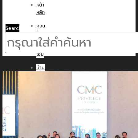
หน้า
หลัก
คอน
Search
โด
ทาวน์
โฮม
บ้าน
เดี่ยว
พูล
วิลล่า
ข่าวสาร
CMC WE CARE
CMC WE TALK
CMC Sustainability