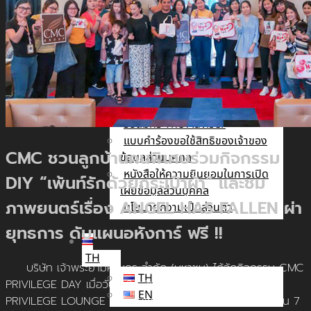
นัก
ลงทุน
สัมพันธ์
ติดต่อ
เรา
รับสมัคร The Adviser
แบบคำร้องขอใช้สิทธิของเจ้าของ
CMC ชวนลูกบ้านคนพิเศษร่วมกิจกรรม
ข้อมูลส่วนบุคคล
หนังสือให้ความยินยอมในการเปิด
DIY “เพ้นท์รักด้วยกระเป๋าผ้า” และชม
เผยข้อมูลส่วนบุคคล
ภาพยนตร์เรื่อง ANGEL HAS FALLEN ผ่า
นโยบายความเป็นส่วนตัว
ยุทธการ ดับแผนอหังการ์ ฟรี !!
TH
บริษัท เจ้าพระยามหานคร จำกัด (มหาชน) ได้จัดกิจกรรม CMC
TH
PRIVILEGE DAY เมื่อวันที่ 24 สิงหาคม 2562 ณ CMC
EN
PRIVILEGE LOUNGE ที่โรงภาพยนตร์ ICON CINECONIC ชั้น 7