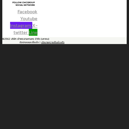
FOLLOW CMCGROUP
SOCIAL NETWORK
Facebook
Youtube
Instagram
X-
twitter
Line
©2562 บริษัท เจ้าพระยามหานคร จำกัด (มหาชน)
ข้อตกลงและเงื่อนไข |
นโยบายความเป็นส่วนตัว