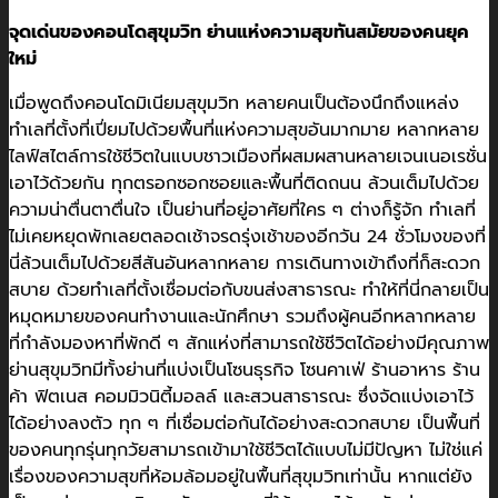
จุดเด่นของคอนโดสุขุมวิท ย่านแห่งความสุขทันสมัยของคนยุค
ใหม่
เมื่อพูดถึงคอนโดมิเนียมสุขุมวิท หลายคนเป็นต้องนึกถึงแหล่ง
ทำเลที่ตั้งที่เปี่ยมไปด้วยพื้นที่แห่งความสุขอันมากมาย หลากหลาย
ไลฟ์สไตล์การใช้ชีวิตในแบบชาวเมืองที่ผสมผสานหลายเจนเนอเรชั่น
เอาไว้ด้วยกัน ทุกตรอกซอกซอยและพื้นที่ติดถนน ล้วนเต็มไปด้วย
ความน่าตื่นตาตื่นใจ เป็นย่านที่อยู่อาศัยที่ใคร ๆ ต่างก็รู้จัก ทำเลที่
ไม่เคยหยุดพักเลยตลอดเช้าจรดรุ่งเช้าของอีกวัน 24 ชั่วโมงของที่
นี่ล้วนเต็มไปด้วยสีสันอันหลากหลาย การเดินทางเข้าถึงที่ก็สะดวก
สบาย ด้วยทำเลที่ตั้งเชื่อมต่อกับขนส่งสาธารณะ ทำให้ที่นี่กลายเป็น
หมุดหมายของคนทำงานและนักศึกษา รวมถึงผู้คนอีกหลากหลาย
ที่กำลังมองหาที่พักดี ๆ สักแห่งที่สามารถใช้ชีวิตได้อย่างมีคุณภาพ
ย่านสุขุมวิทมีทั้งย่านที่แบ่งเป็นโซนธุรกิจ โซนคาเฟ่ ร้านอาหาร ร้าน
ค้า ฟิตเนส คอมมิวนิตี้มอลล์ และสวนสาธารณะ ซึ่งจัดแบ่งเอาไว้
ได้อย่างลงตัว ทุก ๆ ที่เชื่อมต่อกันได้อย่างสะดวกสบาย เป็นพื้นที่
ของคนทุกรุ่นทุกวัยสามารถเข้ามาใช้ชีวิตได้แบบไม่มีปัญหา ไม่ใช่แค่
เรื่องของความสุขที่ห้อมล้อมอยู่ในพื้นที่สุขุมวิทเท่านั้น หากแต่ยัง