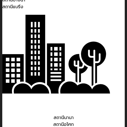
สถานีแบริ่ง
สถานีนานา
สถานีอโศก