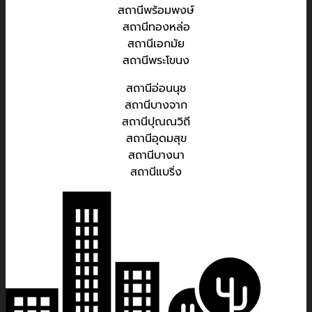
สถานีพร้อมพงษ์
สถานีทองหล่อ
สถานีเอกมัย
สถานีพระโขนง
สถานีอ่อนนุช
สถานีบางจาก
สถานีปุณณวิถี
สถานีอุดมสุข
สถานีบางนา
สถานีแบริ่ง