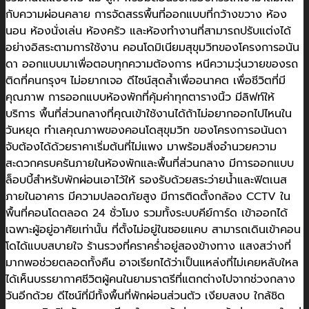
กับความผ่อนคลาย การจัดสรรพื้นที่ออกแบบที่กว้างขวาง ห้อง
นอน ห้องนั่งเล่น ห้องครัว และห้องทำงานที่สามารถปรับแต่งได้
อย่างอิสระตามการใช้งาน คอนโดมิเนียมสุขุมวิทของโครงการอนัน
ดา ออกแบบมาเพื่อตอบทุกความต้องการ หนีความวุ่นวายของรถ
ติดที่คนกรุงฯ ไม่อยากเจอ ดีไซน์สุดล้ำเพื่ออนาคต เพื่อชีวิตที่มี
คุณภาพ การออกแบบห้องพักที่คุ้มค่าทุกตารางนิ้ว มีลิฟท์ให้
บริการ พื้นที่ส่วนกลางที่คุณเข้าใช้งานได้ถ้าไม่อยากออกไปไหนใน
วันหยุด ทำเลคุณภาพของคอนโดสุขุมวิท ของโครงการอนันดา
จับต้องได้ด้วยราคาเริ่มต้นที่ไม่แพง มาพร้อมสิ่งอำนวยความ
สะดวกครบครันภายในห้องพักและพื้นที่ส่วนกลาง มีการออกแบบ
ล็อบบี้สำหรับพักผ่อนเอาไว้ให้ รองรับด้วยสระว่ายน้ำและฟิตเนส
ภายในอาคาร มีความปลอดภัยสูง มีการติดตั้งกล้อง CCTV ใน
พื้นที่คอนโดตลอด 24 ชั่วโมง รวมทั้งระบบคีย์การ์ด เข้าออกได้
เฉพาะผู้อยู่อาศัยเท่านั้น ที่ตั้งไม่อยู่ในซอยแคบ สามารถเดินเข้าคอน
โดได้แบบสบายใจ ร้านรวงที่คราคร่ำอยู่สองข้างทาง แสงสว่างที่
มากพอช่วยตลอดทั้งคืน อาจเรียกได้ว่าเป็นแหล่งที่ไม่เคยหลับใหล
ได้เห็นบรรยากาศชีวิตผู้คนในยามราตรีที่แตกต่างไปจากช่วงกลาง
วันอีกด้วย ดีไซน์ที่มีทั้งพื้นที่พักผ่อนส่วนตัว เงียบสงบ ใกล้ชิด