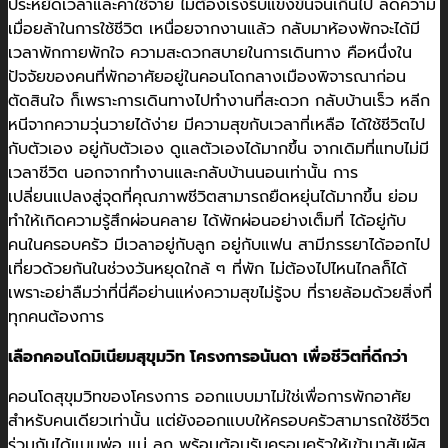
ประหยัดเวลาและค่าใช้จ่าย ไม่ต้องเร่งรีบแข่งขันจนเกินไป ลดความ
เมื่อยล้าในการใช้ชีวิต เหนื่อยจากงานแล้ว กลับมาห้องพักจะได้มี
เวลาพักกายพักใจ ความสะดวกสบายในการเดินทาง คือหนึ่งใน
ปัจจัยของคนที่พักอาศัยอยู่ในคอนโดกลางเมืองพิจารณาก่อน
ตัดสินใจ ก็เพราะการเดินทางไปทำงานที่สะดวก กลับบ้านเร็ว หลีก
หนีจากความวุ่นวายได้ง่าย มีความสุขกับเวลาที่เหลือ ได้ใช้ชีวิตไป
กับตัวเอง อยู่กับตัวเอง ดูแลตัวเองได้มากขึ้น จากเดิมที่แทบไม่มี
เวลาชีวิต นอกจากทำงานและกลับบ้านนอนเท่านั้น การ
เปลี่ยนแปลงสู่จุดที่คุณภาพชีวิตสามารถยืดหยุ่นได้มากขึ้น ย่อม
ทำให้เกิดความรู้สึกผ่อนคลาย ได้พักผ่อนอย่างเต็มที่ ได้อยู่กับ
คนในครอบครัว มีเวลาอยู่กับลูก อยู่กับแฟน สามีภรรยาได้ออกไป
เที่ยวด้วยกันในช่วงวันหยุดใกล้ ๆ ที่พัก ไม่ต้องไปไหนไกลก็ได้
เพราะอย่าลืมว่าที่นี่คือย่านแห่งความสุขไม่รู้จบ ที่รายล้อมด้วยสิ่งที่
ทุกคนต้องการ
เลือกคอนโดมิเนียมสุขุมวิท โครงการอนันดา เพื่อชีวิตที่ดีกว่า
คอนโดสุขุมวิทของโครงการ ออกแบบมาไม่ใช่เพื่อการพักอาศัย
สำหรับคนเดียวเท่านั้น แต่ยังออกแบบให้ครอบครัวสามารถใช้ชีวิต
ร่วมกันได้แบบพ่อ แม่ ลูก พร้อมต้อนรับครอบครัวให้เข้ามาสัมผัส