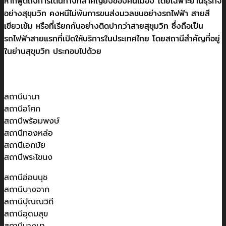
หากพูดถึงการเดินทางที่สำคัญยิ่งของคนเมือง โดยเฉพาะย่านธุรกิจ
อย่างสุขุมวิท คงหนีไม่พ้นการขนส่งมวลชนอย่างรถไฟฟ้า สายสี
เขียวเข้ม หรือที่เรียกกันอย่างติดปากว่าสายสุขุมวิท ซึ่งถือเป็น
รถไฟฟ้าสายแรกที่เปิดให้บริการในประเทศไทย โดยสถานีสำคัญที่อยู่
ในย่านสุขุมวิท ประกอบไปด้วย
สถานีนานา
สถานีอโศก
สถานีพร้อมพงษ์
สถานีทองหล่อ
สถานีเอกมัย
สถานีพระโขนง
สถานีอ่อนนุช
สถานีบางจาก
สถานีปุณณวิถี
สถานีอุดมสุข
สถานีบางนา