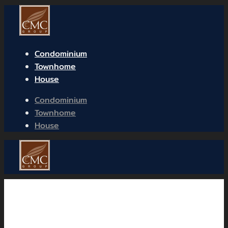
Condominium
Townhome
House
Condominium
Townhome
House