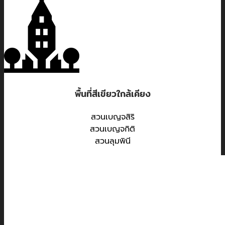
พื้นที่สีเขียวใกล้เคียง
สวนเบญจสิริ
สวนเบญจกิติ
สวนลุมพินี