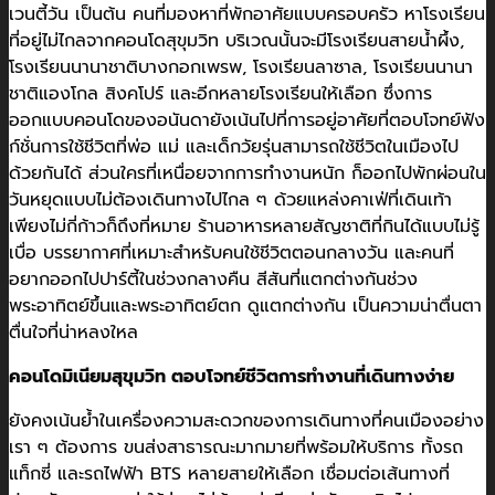
เวนตี้วัน เป็นต้น คนที่มองหาที่พักอาศัยแบบครอบครัว หาโรงเรียน
ที่อยู่ไม่ไกลจากคอนโดสุขุมวิท บริเวณนั้นจะมีโรงเรียนสายน้ำผึ้ง,
โรงเรียนนานาชาติบางกอกเพรพ, โรงเรียนลาซาล, โรงเรียนนานา
ชาติแองโกล สิงคโปร์ และอีกหลายโรงเรียนให้เลือก ซึ่งการ
ออกแบบคอนโดของอนันดายังเน้นไปที่การอยู่อาศัยที่ตอบโจทย์ฟัง
ก์ชั่นการใช้ชีวิตที่พ่อ แม่ และเด็กวัยรุ่นสามารถใช้ชีวิตในเมืองไป
ด้วยกันได้ ส่วนใครที่เหนื่อยจากการทำงานหนัก ก็ออกไปพักผ่อนใน
วันหยุดแบบไม่ต้องเดินทางไปไกล ๆ ด้วยแหล่งคาเฟ่ที่เดินเท้า
เพียงไม่กี่ก้าวก็ถึงที่หมาย ร้านอาหารหลายสัญชาติที่กินได้แบบไม่รู้
เบื่อ บรรยากาศที่เหมาะสำหรับคนใช้ชีวิตตอนกลางวัน และคนที่
อยากออกไปปาร์ตี้ในช่วงกลางคืน สีสันที่แตกต่างกันช่วง
พระอาทิตย์ขึ้นและพระอาทิตย์ตก ดูแตกต่างกัน เป็นความน่าตื่นตา
ตื่นใจที่น่าหลงใหล
คอนโดมิเนียมสุขุมวิท ตอบโจทย์ชีวิตการทำงานที่เดินทางง่าย
ยังคงเน้นย้ำในเครื่องความสะดวกของการเดินทางที่คนเมืองอย่าง
เรา ๆ ต้องการ ขนส่งสาธารณะมากมายที่พร้อมให้บริการ ทั้งรถ
แท็กซี่ และรถไฟฟ้า BTS หลายสายให้เลือก เชื่อมต่อเส้นทางที่