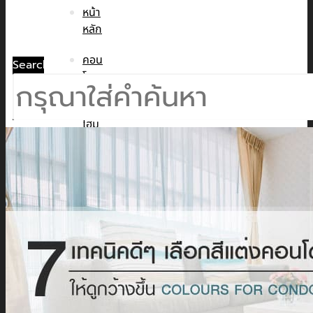
หน้า
หลัก
คอน
Search
โด
ทาวน์
โฮม
บ้าน
เดี่ยว
พูล
วิลล่า
ข่าวสาร
CMC WE CARE
CMC WE TALK
CMC Sustainability