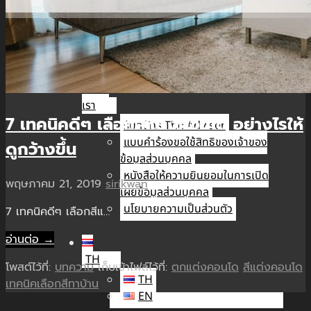
นัก
ลงทุน
สัมพันธ์
ติดต่อ
เรา
7 เทคนิคดีๆ เลือกสีแต่งคอนโด อย่างไรให้
รับสมัคร The Adviser
แบบคำร้องขอใช้สิทธิของเจ้าของ
ดูกว้างขึ้น
ข้อมูลส่วนบุคคล
หนังสือให้ความยินยอมในการเปิด
พฤษภาคม 21, 2019
sirikwan
เผยข้อมูลส่วนบุคคล
นโยบายความเป็นส่วนตัว
7 เทคนิคดีๆ เลือกสีแ…
อ่านต่อ →
TH
โพสต์ไว้ที่:
บทความ
เก็บเข้าไฟล์ไว้ที่:
ตกแต่งคอนโด
สีแต่งคอนโด
TH
เทคนิคเลือกสีทาบ้าน
EN