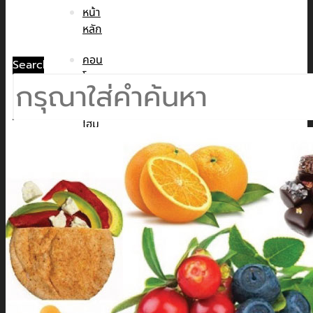
หน้า
หลัก
คอน
Search
โด
ทาวน์
โฮม
บ้าน
เดี่ยว
พูล
วิลล่า
ข่าวสาร
CMC WE CARE
CMC WE TALK
CMC Sustainability