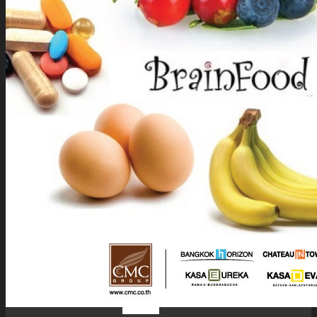
นัก
ลงทุน
สัมพันธ์
ติดต่อ
เรา
รับสมัคร The Adviser
แบบคำร้องขอใช้สิทธิของเจ้าของ
ข้อมูลส่วนบุคคล
หนังสือให้ความยินยอมในการเปิด
เผยข้อมูลส่วนบุคคล
นโยบายความเป็นส่วนตัว
TH
TH
EN