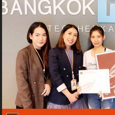
นัก
ลงทุน
สัมพันธ์
ติดต่อ
เรา
รับสมัคร The Adviser
แบบคำร้องขอใช้สิทธิของเจ้าของ
ข้อมูลส่วนบุคคล
หนังสือให้ความยินยอมในการเปิด
เผยข้อมูลส่วนบุคคล
นโยบายความเป็นส่วนตัว
TH
TH
EN