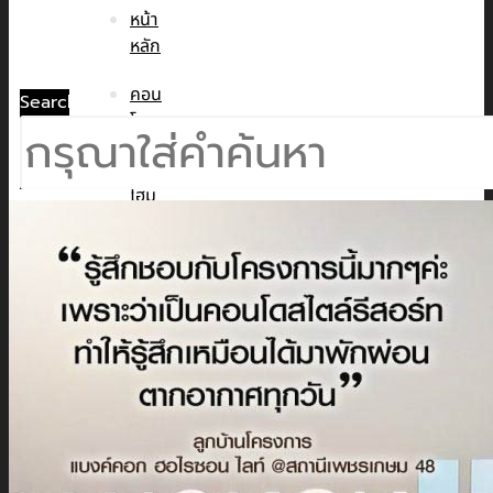
หน้า
หลัก
คอน
Search
โด
ทาวน์
โฮม
บ้าน
เดี่ยว
พูล
วิลล่า
ข่าวสาร
CMC WE CARE
CMC WE TALK
CMC Sustainability