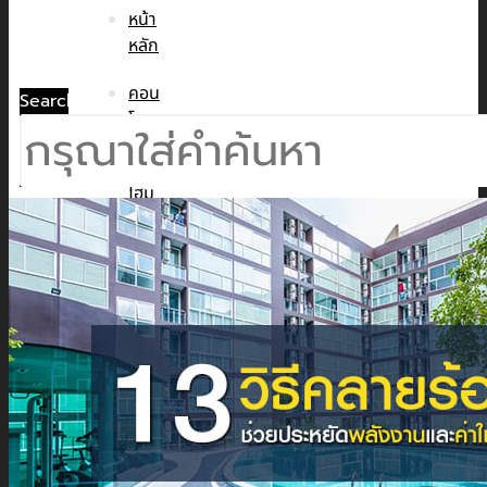
หน้า
หลัก
คอน
Search
โด
ทาวน์
โฮม
บ้าน
เดี่ยว
พูล
วิลล่า
ข่าวสาร
CMC WE CARE
CMC WE TALK
CMC Sustainability