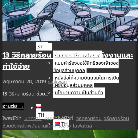
นัก
ลงทุน
สัมพันธ์
ติดต่อ
เรา
13 วิธีคลายร้อน ช่วยประหยัดพลังงานและ
รับสมัคร The Adviser
แบบคำร้องขอใช้สิทธิของเจ้าของ
ค่าใช้จ่าย
ข้อมูลส่วนบุคคล
หนังสือให้ความยินยอมในการเปิด
พฤษภาคม 28, 2019
sirikwan
เผยข้อมูลส่วนบุคคล
นโยบายความเป็นส่วนตัว
13 วิธีคลายร้อน ช่วย…
อ่านต่อ →
TH
โพสต์ไว้ที่:
บทความ
เก็บเข้าไฟล์ไว้ที่:
วิธีคลายร้อน
วิธีคลายร้อน
TH
ช่วยประหยัดพลังงานและค่าใช้จ่าย
ไลฟ์สไตล์
EN