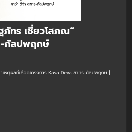
ฐภัทร เชี่ยวโสภณ”
-กัลปพฤกษ์
าเหตุผลที่เลือกโครงการ Kasa Deva สาทร-กัลปพฤกษ์ |
c