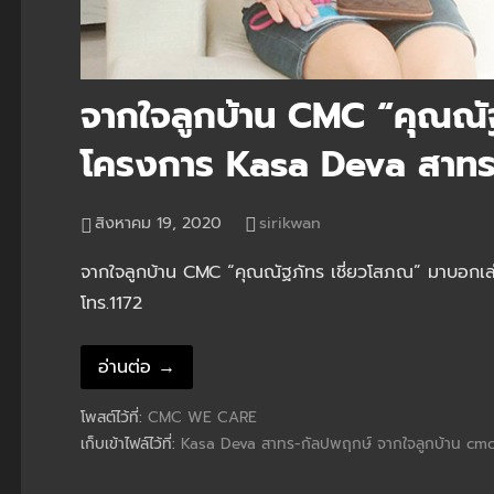
จากใจลูกบ้าน CMC “คุณณั
โครงการ Kasa Deva สาทร
สิงหาคม 19, 2020
sirikwan
จากใจลูกบ้าน CMC “คุณณัฐภัทร เชี่ยวโสภณ” มาบอกเล่
โทร.1172
อ่านต่อ →
โพสต์ไว้ที่:
CMC WE CARE
เก็บเข้าไฟล์ไว้ที่:
Kasa Deva สาทร-กัลปพฤกษ์
จากใจลูกบ้าน cm