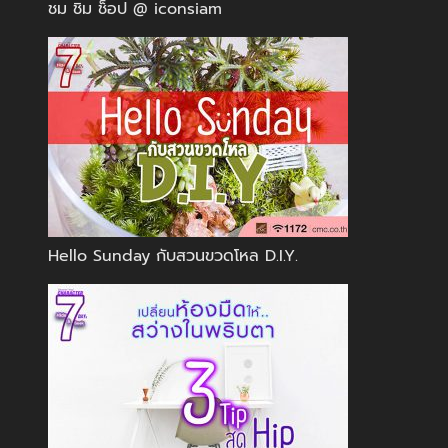
ชม ชิม ช็อป @ iconsiam
Hello Sunday กับสวนขวดโหล D.I.Y.