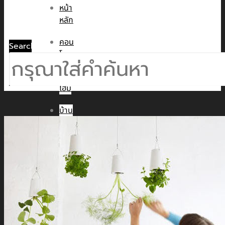
หน้า
หลัก
คอน
Search
โด
ทาวน์
โฮม
บ้าน
เดี่ยว
พูล
วิลล่า
ข่าวสาร
CMC WE CARE
CMC WE TALK
CMC Sustainability