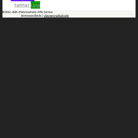
twitter
Line
©2562 บริษัท เจ้าพระยามหานคร จำกัด (มหาชน)
ข้อตกลงและเงื่อนไข |
นโยบายความเป็นส่วนตัว