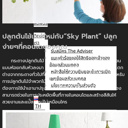
นัก
ลงทุน
สัมพันธ์
ปลูกต้นไม้แนวใหม่กับ“Sky Plant” ปลูก
ติดต่อ
เรา
ง่ายๆที่คอนโดของคุณ
รับสมัคร The Adviser
แบบคำร้องขอใช้สิทธิของเจ้าของ
กระถางปลูกต้นไม้ “Sky Plant” ออกแบบมาสำหรับใช้แขวน
ข้อมูลส่วนบุคคล
แบบห้อยกลับหัวลงมา เหมาะกับคอนโดที่มีพื้นที่ใช้สอยจำกัด แตก
หนังสือให้ความยินยอมในการเปิด
ต่างจากกระถางทั่วไปที่เอาหัวขึ้นมา ซึ่งกระถางต้นไม้นี้เหมาะสำหรับ
เผยข้อมูลส่วนบุคคล
การปลูกต้นไม้จำพวกไม้ประดับและพืชผักสวนครัว ซึ่งถ้าเรา
นโยบายความเป็นส่วนตัว
ต้องการใช้นำเอามาปรุงอาหารก็เพียงแค่ดึงผักออกมาเท่านั้นเอง
สามารถช่วยในการประหยัดพื้นที่ภายในคอนโดและสร้างสีสันให้
สวยงามและแปลกใหม่ไม่เหมือนใคร
TH
TH
EN