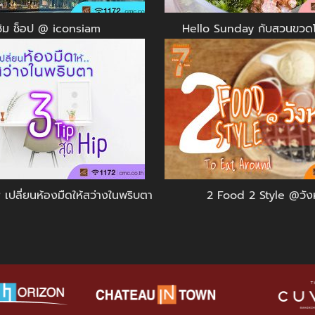
ชิม ช็อป @ iconsiam
Hello Sunday กับสวนขวดโห
 เปลี่ยนห้องมืดให้สว่างในพริบตา
2 Food 2 Style @วัง