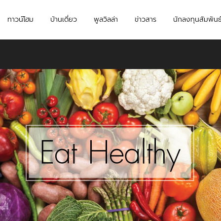
ทาวน์โฮม
บ้านเดี่ยว
พูลวิลล่า
ข่าวสาร
นักลงทุนสัมพันธ