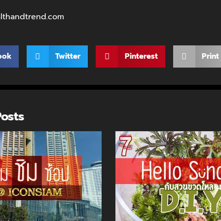
ealthandtrend.com
ook
Twitter
Pinterest
Print
Posts