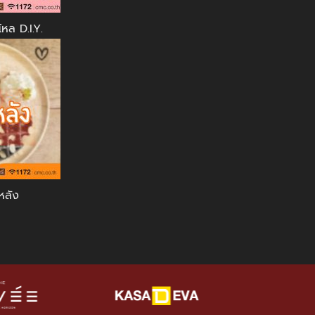
ล D.I.Y.
หลัง