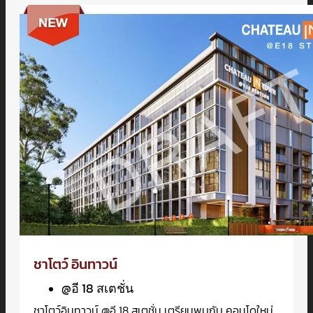
ชาโตว์ อินทาวน์
@อี 18 สเตชั่น
ชาโตว์อินทาวน์ @อี 18 สเตชั่น เตรียมพบกับ คอนโดใหม่