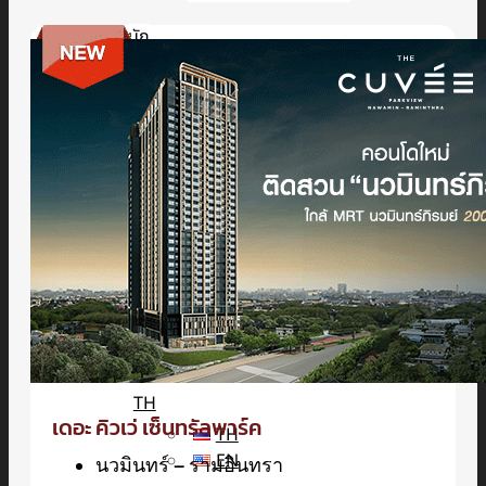
นัก
ลงทุน
สัมพันธ์
ติดต่อ
เรา
รับสมัคร The Adviser
แบบคำร้องขอใช้สิทธิของเจ้าของ
ข้อมูลส่วนบุคคล
หนังสือให้ความยินยอมในการเปิด
เผยข้อมูลส่วนบุคคล
นโยบายความเป็นส่วนตัว
TH
เดอะ คิวเว่ เซ็นทรัลพาร์ค
TH
EN
นวมินทร์ – รามอินทรา