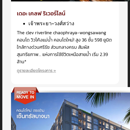
เดอะ เคลฟ ริเวอร์ไลน์
เจ้าพระยา-วงศ์สว่าง
The clev riverline chaophraya-wongsawang
คอนโด วิวโค้งแม่น้ำ คอนโดใหม่! สูง 36 ชั้น 598 ยูนิต
ใกล้ทางด่วนศรีรัช ส่วนกลางครบ สัมผัส
สุนทรียภาพ… แห่งการใช้ชีวิตเหนือสายน้ำ เริ่ม 2.39
ล้าน*
ดูรายละเอียดโครงการ »