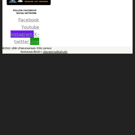
FOLLOW CMCGROUP
SOCIAL NETWORK
Facebook
Youtube
Instagram
X-
twitter
Line
©2562 บริษัท เจ้าพระยามหานคร จำกัด (มหาชน)
ข้อตกลงและเงื่อนไข |
นโยบายความเป็นส่วนตัว