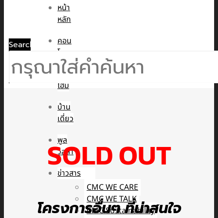
หน้า
หลัก
คอน
Search
โด
ทาวน์
โฮม
บ้าน
เดี่ยว
พูล
SOLD OUT
วิลล่า
ข่าวสาร
CMC WE CARE
CMC WE TALK
โครงการอื่นๆ ที่น่าสนใจ
CMC Sustainability