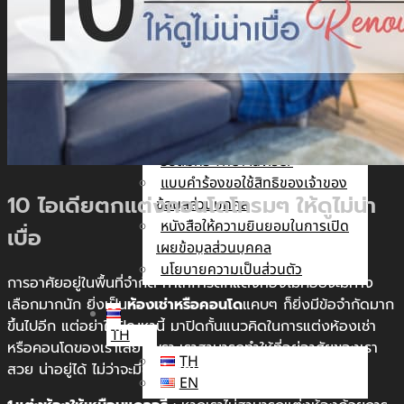
นัก
ลงทุน
สัมพันธ์
ติดต่อ
เรา
รับสมัคร The Adviser
แบบคำร้องขอใช้สิทธิของเจ้าของ
10 ไอเดียตกแต่งคอนโดโทรมๆ ให้ดูไม่น่า
ข้อมูลส่วนบุคคล
หนังสือให้ความยินยอมในการเปิด
เบื่อ
เผยข้อมูลส่วนบุคคล
นโยบายความเป็นส่วนตัว
การอาศัยอยู่ในพื้นที่จำกัด ทำให้การตกแต่งห้องไม่ค่อยจะมีทาง
เลือกมากนัก ยิ่งเป็น
ห้องเช่าหรือคอนโด
แคบๆ ก็ยิ่งมีข้อจำกัดมาก
ขึ้นไปอีก แต่อย่าให้ปัญหานี้ มาปิดกั้นแนวคิดในการแต่งห้องเช่า
TH
หรือคอนโดของเราเลย เพราะเราสามารถทำให้ที่อยู่อาศัยของเรา
TH
สวย น่าอยู่ได้ ไม่ว่าจะมีข้อจำกัดมากน้อยแค่ไหนก็ตาม…
EN