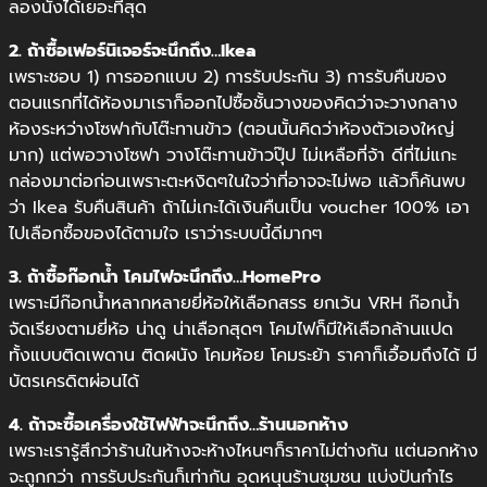
ลองนั่งได้เยอะที่สุด
2. ถ้าซื้อเฟอร์นิเจอร์จะนึกถึง…Ikea
เพราะชอบ 1) การออกแบบ 2) การรับประกัน 3) การรับคืนของ
ตอนแรกที่ได้ห้องมาเราก็ออกไปซื้อชั้นวางของคิดว่าจะวางกลาง
ห้องระหว่างโซฟากับโต๊ะทานข้าว (ตอนนั้นคิดว่าห้องตัวเองใหญ่
มาก) แต่พอวางโซฟา วางโต๊ะทานข้าวปุ๊ป ไม่เหลือที่จ้า ดีที่ไม่แกะ
กล่องมาต่อก่อนเพราะตะหงิดๆในใจว่าที่อาจจะไม่พอ แล้วก็ค้นพบ
ว่า Ikea รับคืนสินค้า ถ้าไม่เกะได้เงินคืนเป็น voucher 100% เอา
ไปเลือกซื้อของได้ตามใจ เราว่าระบบนี้ดีมากๆ
3. ถ้าซื้อก๊อกน้ำ โคมไฟจะนึกถึง…HomePro
เพราะมีก๊อกน้ำหลากหลายยี่ห้อให้เลือกสรร ยกเว้น VRH ก๊อกน้ำ
จัดเรียงตามยี่ห้อ น่าดู น่าเลือกสุดๆ โคมไฟก็มีให้เลือกล้านแปด
ทั้งแบบติดเพดาน ติดผนัง โคมห้อย โคมระย้า ราคาก็เอื้อมถึงได้ มี
บัตรเครดิตผ่อนได้
4. ถ้าจะซื้อเครื่องใช้ไฟฟ้าจะนึกถึง…ร้านนอกห้าง
เพราะเรารู้สึกว่าร้านในห้างจะห้างไหนๆก็ราคาไม่ต่างกัน แต่นอกห้าง
จะถูกกว่า การรับประกันก็เท่ากัน อุดหนุนร้านชุมชน แบ่งปันกำไร