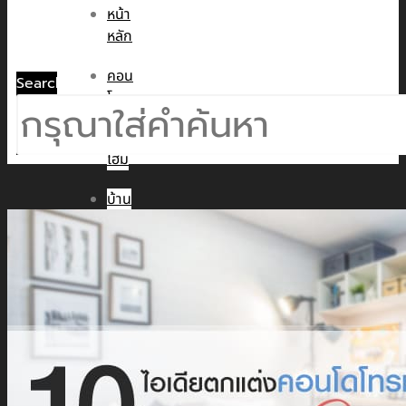
หน้า
หลัก
คอน
Search
โด
ทาวน์
โฮม
บ้าน
เดี่ยว
พูล
วิลล่า
ข่าวสาร
CMC WE CARE
CMC WE TALK
CMC Sustainability