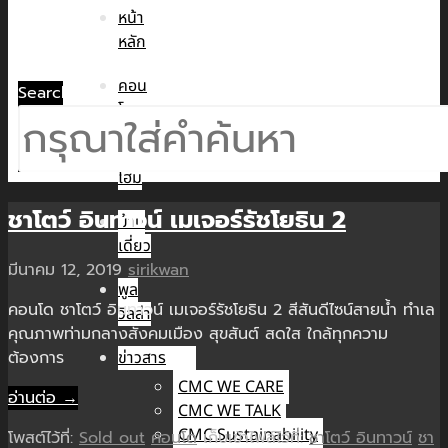
หน้า
หลัก
คอน
Search
โด
ทาวน์
โฮม
ชาโตว์ อินทาวน์ เมเจอร์รัชโยธิน 2
บ้าน
เดี่ยว
มีนาคม 12, 2019
sirikwan
พูล
คอนโด ชาโตว์ อินทาวน์ เมเจอร์รัชโยธิน 2 สีสันดีไซน์สายน้ำ ทำเล
วิลล่า
คุณภาพท่ามกลางสังคมเมือง สุขสันต์ สดใส ใกล้ทุกความ
ต้องการ
ข่าวสาร
CMC WE CARE
อ่านต่อ →
CMC WE TALK
CMC Sustainability
โพสต์ไว้ที่:
Sold out
คอนโด
เก็บเข้าไฟล์ไว้ที่:
ชาโตว์ อินทาวน์
ชา