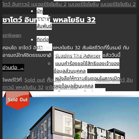
โตว์ อินทาวน์ เมเจอร์รัชโยธิน 2
เมเจอร์รัชโยธิน
เมเจอร์รัชโยธิน 2
นัก
ชาโตว์ อินทาวน์ พหลโยธิน 32
ลงทุน
สัมพันธ์
sirikwan
ติดต่อ
เรา
คอนโด ชาโตว์ อินทาวน์ พหลโยธิน 32 สัมผัสชีวิตที่รื่นรมย์ กับ
อารมณ์ใกล้ชิดธรรมชาติ พร้อมรอคุณเป็นเจ้าของแล้ววันนี้
รับสมัคร The Adviser
แบบคำร้องขอใช้สิทธิของเจ้าของ
อ่านต่อ →
ข้อมูลส่วนบุคคล
หนังสือให้ความยินยอมในการเปิด
โพสต์ไว้ที่:
Sold out
คอนโด
เก็บเข้าไฟล์ไว้ที่:
คอนโด ชาโตว์ อิน
เผยข้อมูลส่วนบุคคล
ทาวน์ พหลโยธิน 32
ชาโตว์ อินทาวน์
นโยบายความเป็นส่วนตัว
TH
TH
EN