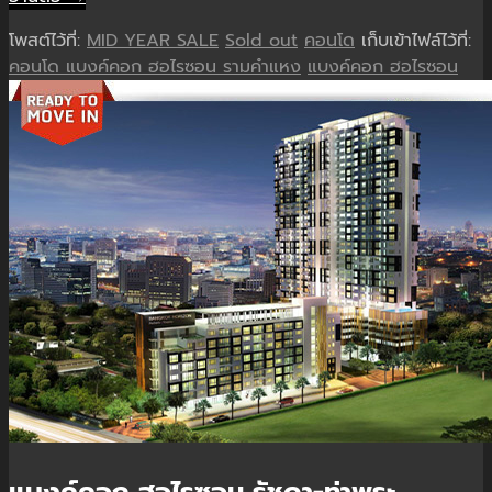
โพสต์ไว้ที่:
MID YEAR SALE
Sold out
คอนโด
เก็บเข้าไฟล์ไว้ที่:
คอนโด แบงค์คอก ฮอไรซอน รามคำแหง
แบงค์คอก ฮอไรซอน
แบงค์คอก ฮอไรซอน รัชดา-ท่าพระ