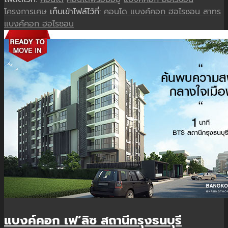
โครงการเศษ
เก็บเข้าไฟล์ไว้ที่:
คอนโด แบงค์คอก ฮอไรซอน สาทร
แบงค์คอก ฮอไรซอน
แบงค์คอก เฟ’ลิซ สถานีกรุงธนบุรี