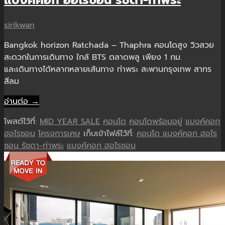
sirikwan
Bangkok horizon Ratchada – Thaphra คอนโดสูง วิวสวย
สะดวกในการเดินทาง ใกล้ BTS ตลาดพลู เพียง 1 กม.
และเดินทางได้หลากหลายเส้นทาง ท่าพระ สะพานกรุงเทพ สาทร
สีลม
อ่านต่อ →
โพสต์ไว้ที่:
MID YEAR SALE
คอนโด
คอนโดพร้อมอยู่
แบงค์คอก
ฮอไรซอน
โครงการเศษ
เก็บเข้าไฟล์ไว้ที่:
คอนโด แบงค์คอก ฮอไร
ซอน รัชดา-ท่าพระ
แบงค์คอก ฮอไรซอน