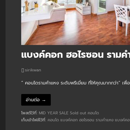
แบงค์คอก ฮอไรซอน รามค
sirikwan
“ คอนโดรามคำแหง ระดับพรีเมี่ยม ที่ให้คุณมากกว่า” เพื่อ
อ่านต่อ →
โพสต์ไว้ที่:
MID YEAR SALE
Sold out
คอนโด
เก็บเข้าไฟล์ไว้ที่:
คอนโด แบงค์คอก ฮอไรซอน รามคำแหง
แบงค์คอ