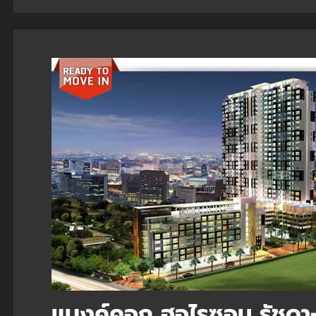
แบงค์คอก ฮอไรซอน รัชดา-