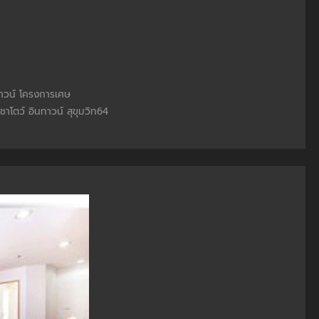
าวน์
โครงการเศษ
ชาโตว์ อินทาวน์
สุขุมวิท64