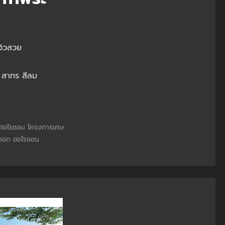
วิวสวย
 สาทร สีลม
ฮอไรซอน
โครงการเศษ
คอก ฮอไรซอน