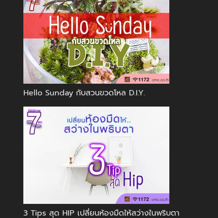
Hello Sunday กับสวนขวดโหล D.I.Y.
3 Tips สุด HIP เปลี่ยนห้องมืดให้สว่างในพริบตา