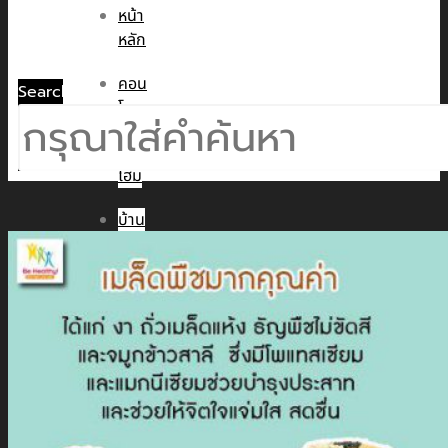
หน้า
หลัก
คอน
Search
โด
ทาวน์
โฮม
บ้าน
เดี่ยว
พูล
วิลล่า
ข่าวสาร
CMC WE CARE
CMC WE TALK
CMC Sustainability