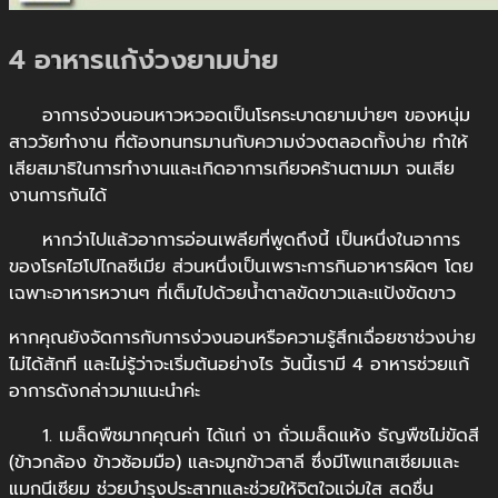
4 อาหารแก้ง่วงยามบ่าย
X
อาการง่วงนอนหาวหวอดเป็นโรคระบาดยามบ่ายๆ ของหนุ่ม
สาววัยทำงาน ที่ต้องทนทรมานกับความง่วงตลอดทั้งบ่าย ทำให้
เสียสมาธิในการทำงานและเกิดอาการเกียจคร้านตามมา จนเสีย
งานการกันได้
หากว่าไปแล้วอาการอ่อนเพลียที่พูดถึงนี้ เป็นหนึ่งในอาการ
ของโรคไฮโปไกลซีเมีย ส่วนหนึ่งเป็นเพราะการกินอาหารผิดๆ โดย
เฉพาะอาหารหวานๆ ที่เต็มไปด้วยน้ำตาลขัดขาวและแป้งขัดขาว
หากคุณยังจัดการกับการง่วงนอนหรือความรู้สึกเฉื่อยชาช่วงบ่าย
ไม่ได้สักที และไม่รู้ว่าจะเริ่มต้นอย่างไร วันนี้เรามี 4 อาหารช่วยแก้
อาการดังกล่าวมาแนะนำค่ะ
1. เมล็ดพืชมากคุณค่า ได้แก่ งา ถั่วเมล็ดแห้ง ธัญพืชไม่ขัดสี
(ข้าวกล้อง ข้าวซ้อมมือ) และจมูกข้าวสาลี ซึ่งมีโพแทสเซียมและ
แมกนีเซียม ช่วยบำรุงประสาทและช่วยให้จิตใจแจ่มใส สดชื่น