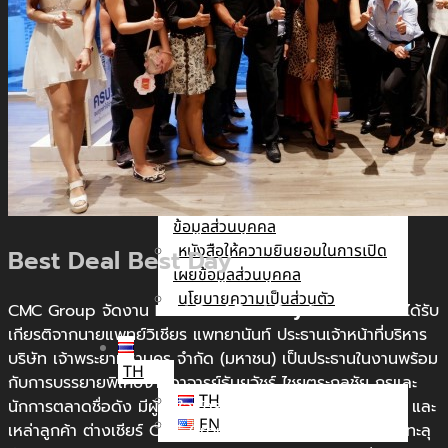
นัก
ลงทุน
สัมพันธ์
ติดต่อ
เรา
รับสมัคร The Adviser
แบบคำร้องขอใช้สิทธิของเจ้าของ
ข้อมูลส่วนบุคคล
หนังสือให้ความยินยอมในการเปิด
Best Deal Best Day
เผยข้อมูลส่วนบุคคล
นโยบายความเป็นส่วนตัว
CMC Group จัดงาน
Best Deal Best Day
โดยภายในงานได้รับ
เกียรติจากนายแพทย์วิเชียร แพทยานันท์ ประธานเจ้าหน้าที่บริหาร
บริษัท เจ้าพระยามหานคร จำกัด (มหาชน) เป็นประธานในงานพร้อม
TH
กับการบรรยายพิเศษจากอาจารย์ธันยวัชร์ ไชยตระกูลชัย กูรูและ
TH
นักการตลาดชื่อดัง มีผู้สนใจเข้าร่วมฟังสัมมนาเป็นจำนวนมาก และ
EN
เหล่าลูกค้า ต่างเชียร์ CMC Group ให้ทำยอดขายปี 2018 ได้ทะลุ