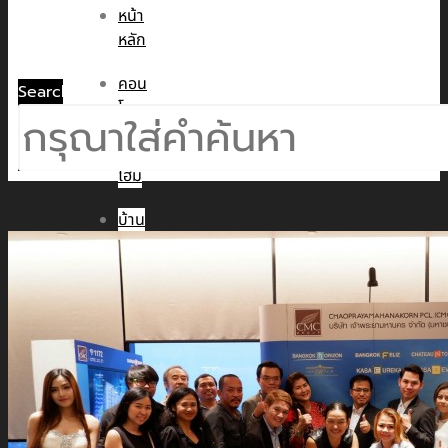
หน้า
หลัก
คอน
Search
โด
ทาวน์
โฮม
บ้าน
เดี่ยว
พูล
วิลล่า
ข่าวสาร
CMC WE CARE
CMC WE TALK
CMC Sustainability