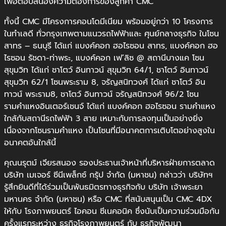
เพื่อตอบสนองความต้องการของลูกค้า CMC
ทั้งนี้ CMC มีโครงการคอนโดมีเนียม พร้อมอยู่กว่า 10 โครงการ
ในทำเลดี ทั่วกรุงเทพตามแนวรถไฟฟ้าและ ศุนย์กลางธุรกิจ ในโซน
สาทร – ธนบุรี ได้แก่ แบงค์คอก ฮอไรซอน สาทร, แบงค์คอก ฮอ
ไรซอน รัชดา-ท่าพระ, แบงค์คอก เฟ’ลิซ @ สถานีบางแค โซน
สุขุมวิท ได้แก่ ชาโตว์ อินทาวน์ สุขุมวิท 64/1, ชาโตว์ อินทาวน์
สุขุมวิท 62/1 โซนพระราม 8, จรัญสนิทวงศ์ ได้แก่ ชาโตว์ อิน
ทาวน์ พระราม8, ชาโตว์ อินทาวน์ จรัญสนิทวงศ์ 96/2 โซน
รามคำแหงอินเตอร์เชนจ์ ได้แก่ แบงค์คอก ฮอไรซอน รามคำแหง
ใกล้กับสถานีรถไฟฟ้า 3 สาย เหมาะกับการลงทุนเป็นอย่างยิ่ง
เนื่องจากโซนรามคำแหง เป็นโซนที่มีอนาคตการเติบโตอย่างสูงใน
อนาคตอันใกล้นี้
คุณนรุตม์ เจียรสนอง รองประธานเจ้าหน้าที่บริหารฝ่ายการตลาด
บริษัท เมเจอร์ ซีนีเพล็กซ์ กรุ้ป จำกัด (มหาชน) กล่าวว่า บริษัทฯ
รู้สึกยินดีที่ได้ร่วมเป็นพันธมิตรทางธุรกิจกับ บริษัท เจ้าพระยา
มหานคร จำกัด (มหาชน) หรือ CMC ที่สนับสนุนเป็น CMC 4DX
ให้กับ โรงภาพยนตร์ ไอคอน ซีเนคอนิค ซึ่งนับเป็นความร่วมมือกัน
ครั้งแรกระหว่าง ธุรกิจโรงภาพยนตร์ กับ ธุรกิจพัฒนา