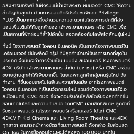
อสังหาริมทรัพย์ ในฝั่งริมแม่น้ำเจ้าพระยา ผมมองว่า CMC ให้ความ
สำคัญกับลูกค้า ด้วยการมอบสิทธิประโยชน์พิเศษ Privilege
PLUS เป็นมากกว่าสิ่งอำนวยความสะดวกในโครงการปกติที่ส่ง
มอบเพิ่มเติมให้กับลูกค้าของ เจ้าพระยามหานคร หรือ CMC เพื่อ
เป็นสถานที่พักผ่อนที่ล้ำไปอีกขั้น สอดคล้องกับไลฟ์สไตล์คนรุ่นใหม่
ทั้งนี้ โรงภาพยนตร์ ไอคอน ซีเนคอนิค เป็นสาขาโรงภาพยนตร์ใน
เครือเมเจอร์ ซีนีเพล็กซ์ กรุ้ป ที่มีลูกค้าเข้ามาใช้บริการมากที่สุดใน
ประเทศ จึงมั่นใจว่าการร่วมเป็น เนมมิ่ง สปอนเซอร์ โรงภาพยนตร์
4DX บริษัท เจ้าพระยามหานคร จำกัด (มหาชน) หรือ CMC จะช่วย
ขยายฐานลูกค้าให้เพิ่มมากขึ้น โดยเฉพาะลูกค้ากลุ่มคนรุ่นใหม่ วัย
ทำงาน ที่ชื่นชอบเทคโนโลยีและความทันสมัย จากโรงภาพยนตร์
ไอคอน ซีเนคอนิค ที่เป็นนวัตกรรมใหม่ รวมถึงโรงภาพยนตร์จีเอ
สบีไอแมกซ์, CMC 4DX ซึ่งจะตอบรับกับไลฟ์สไตล์ของลูกค้าที่ชื่น
ชอบเทคโนโลยีและความทันสมัย โดยCMC มอบสิทธิพิเศษ ลูกค้าที่
รับชมภาพยนตร์ ในโรงภาพยนตร์เครือเมเจอร์ ได้แก่ CMC
4DX,VIP Kid Cinema และ Living Room Theatre และ4DX
ทุกสาขา สามารถนำหางบัตรที่ชมภาพยนตร์ ดังกล่าว รับส่วนลด
On Top ในการซื้อคอนโดCMCได้สูงสุด 100,000 บาทใน