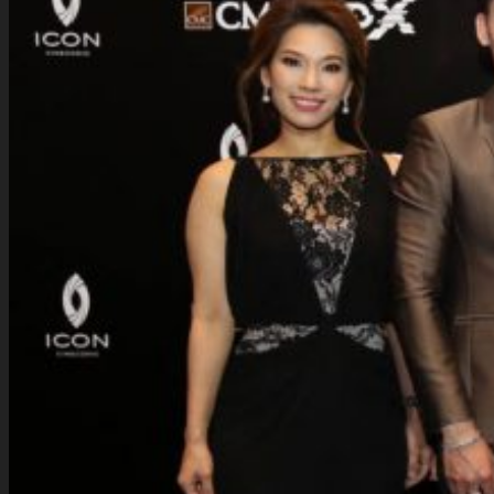
นัก
ลงทุน
สัมพันธ์
ติดต่อ
เรา
รับสมัคร The Adviser
แบบคำร้องขอใช้สิทธิของเจ้าของ
ข้อมูลส่วนบุคคล
หนังสือให้ความยินยอมในการเปิด
เผยข้อมูลส่วนบุคคล
นโยบายความเป็นส่วนตัว
TH
TH
EN