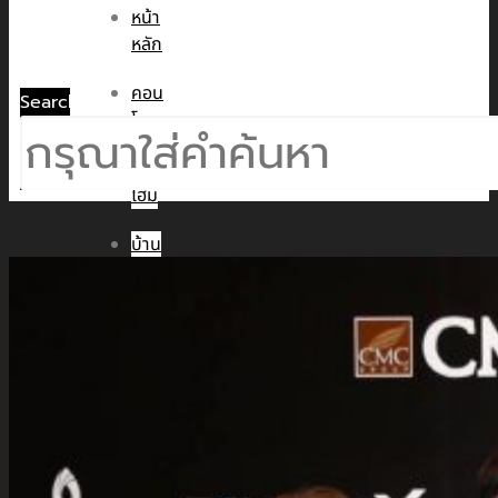
หน้า
หลัก
คอน
Search
โด
ทาวน์
โฮม
บ้าน
เดี่ยว
พูล
วิลล่า
ข่าวสาร
CMC WE CARE
CMC WE TALK
CMC Sustainability