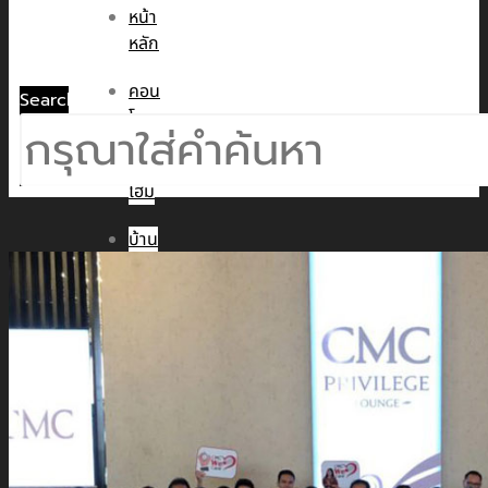
หน้า
หลัก
คอน
Search
โด
ทาวน์
โฮม
บ้าน
เดี่ยว
พูล
วิลล่า
ข่าวสาร
CMC WE CARE
CMC WE TALK
CMC Sustainability