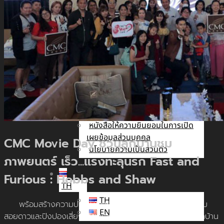
นัก
ลงทุน
สัมพันธ์
ติดต่อ
เรา
รับสมัคร The Adviser
แบบคำร้องขอใช้สิทธิของเจ้าของ
ข้อมูลส่วนบุคคล
หนังสือให้ความยินยอมในการเปิด
เผยข้อมูลส่วนบุคคล
CMC Movie Day ชวนลูกบ้านชม
นโยบายความเป็นส่วนตัว
ภาพยนตร์ เร็ว...แรงทะลุนรก Fast and
Furious : Hobbs and Shaw
TH
TH
พร้อมสร้างความประทับใจให้กับลูกบ้านทุกท่านด้วยกิจกรรม
EN
สอยดาวและปิงปองเสี่ยงทาย และมอบของรางวัลพิเศษให้กับลูกบ้าน