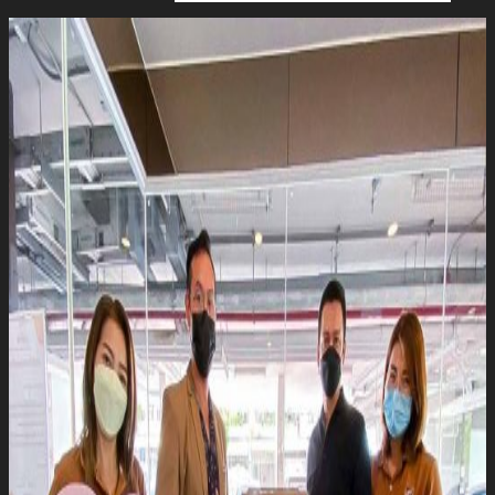
นัก
ลงทุน
สัมพันธ์
ติดต่อ
เรา
รับสมัคร The Adviser
แบบคำร้องขอใช้สิทธิของเจ้าของ
ข้อมูลส่วนบุคคล
หนังสือให้ความยินยอมในการเปิด
เผยข้อมูลส่วนบุคคล
นโยบายความเป็นส่วนตัว
TH
TH
EN