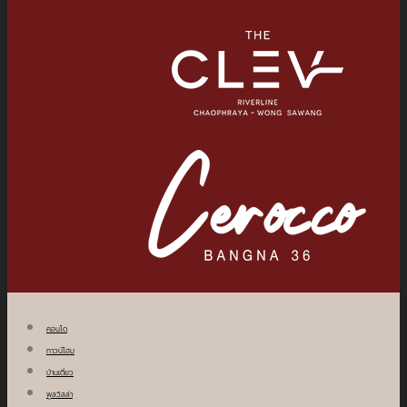
คอนโด
ทาวน์โฮม
บ้านเดี่ยว
พูลวิลล่า