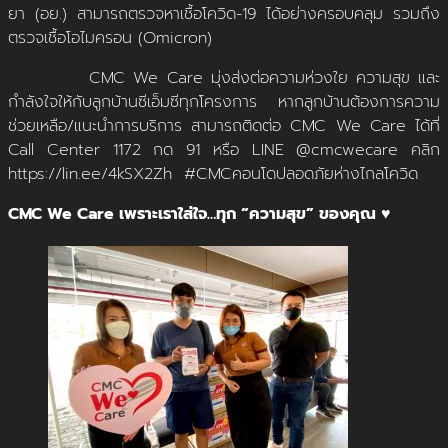
ยา (อย.) สามารถตรวจหาเชื้อโควิด-19 ได้อย่างครอบคลุม รวมถึง
ตรวจเชื้อโอไมครอน (Omicron)
CMC We Care มุ่งส่งต่อความห่วงใย ความสุข และ
กำลังใจให้กับลูกบ้านซีเอ็มซีทุกโครงการ หากลูกบ้านต้องการความ
ช่วยเหลือ/แนะนำการบริการ สามารถติดต่อ CMC We Care ได้ที่
Call Center 1172 กด 91 หรือ LINE @cmcwecare คลิก
https://lin.ee/4kSX2Zh #CMCคอนโดปลอดภัยห่างไกลโควิด
CMC We Care เพราะเราใส่ใจ…ทุก “ความสุข” ของคุณ
♥