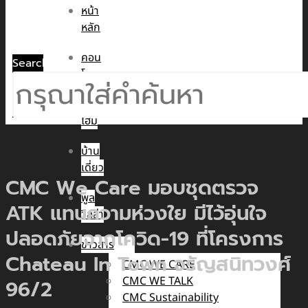
หน้า
หลัก
คอน
Search
โด
ทาวน์
โฮม
บ้าน
เดี่ยว
CMC We Care มอบชุดตรวจ
พูล
ATK แทนความห่วงใย มีไว้อุ่นใจ
วิลล่า
ปลอดภัยจากโควิด-19 ที่โครงการ
ข่าวสาร
Chateau In Town จรัญสนิทวงศ์
CMC WE CARE
CMC WE TALK
96/2
CMC Sustainability