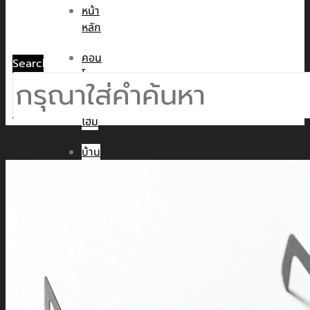
หน้า
หลัก
คอน
Search
โด
ทาวน์
โฮม
บ้าน
เดี่ยว
พูล
วิลล่า
ข่าวสาร
CMC WE CARE
CMC WE TALK
CMC Sustainability