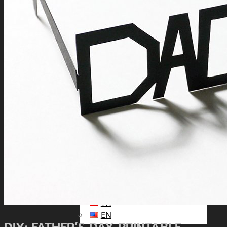
นัก
ลงทุน
สัมพันธ์
ติดต่อ
เรา
รับสมัคร The Adviser
แบบคำร้องขอใช้สิทธิของเจ้าของ
ข้อมูลส่วนบุคคล
หนังสือให้ความยินยอมในการเปิด
เผยข้อมูลส่วนบุคคล
นโยบายความเป็นส่วนตัว
TH
TH
EN