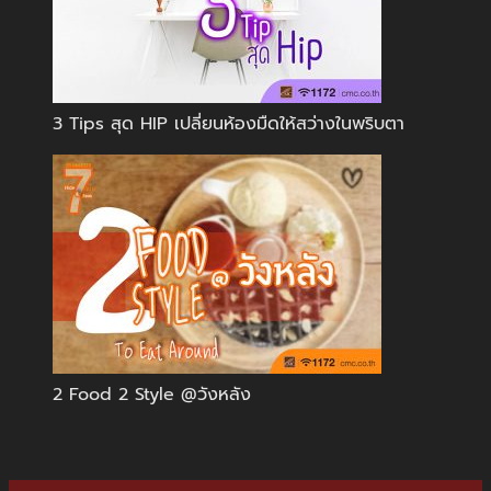
3 Tips สุด HIP เปลี่ยนห้องมืดให้สว่างในพริบตา
2 Food 2 Style @วังหลัง