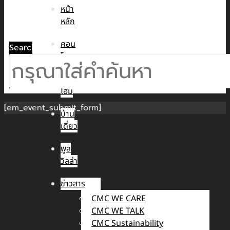
หน้า
หลัก
คอน
Search
โด
ทาวน์
โฮม
[em_event_submit_form]
บ้าน
เดี่ยว
พูล
วิลล่า
ข่าวสาร
CMC WE CARE
CMC WE TALK
CMC Sustainability