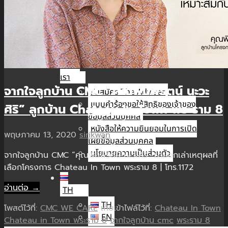
นัก
ลงทุน
สัมพันธ์
ติดต่อ
เรา
จากใจลูกบ้าน CMC “คุณพิมพ์รัตน์ นะวะ
รับสมัคร The Adviser
แบบคำร้องขอใช้สิทธิของเจ้าของ
ศิริ” ลูกบ้าน Chateau In Town พระราม 8
ข้อมูลส่วนบุคคล
หนังสือให้ความยินยอมในการเปิด
พฤษภาคม 13, 2020
sirikwan
เผยข้อมูลส่วนบุคคล
นโยบายความเป็นส่วนตัว
จากใจลูกบ้าน CMC “คุณพิมพ์รัตน์ นะวะศิริ” มาบอกเล่าเหตุผลที่
เลือกโครงการ Chateau In Town พระราม 8 | โทร.1172
อ่านต่อ →
TH
TH
โพสต์ไว้ที่:
CMC WE CARE
เก็บเข้าไฟล์ไว้ที่:
Chateau In Town
EN
Chateau in Town พระราม 8
จากใจลูกบ้าน cmc
พระราม 8