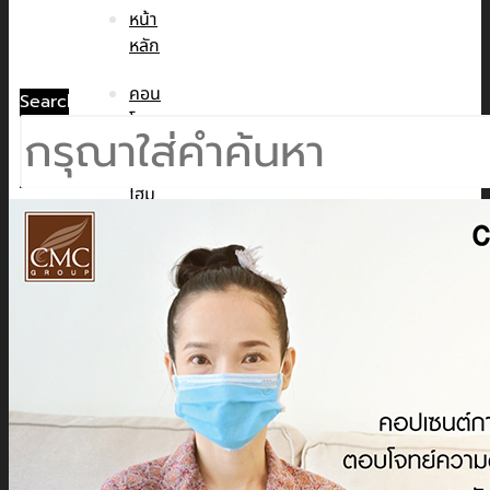
หน้า
หลัก
คอน
Search
โด
ทาวน์
โฮม
บ้าน
เดี่ยว
พูล
วิลล่า
ข่าวสาร
CMC WE CARE
CMC WE TALK
CMC Sustainability