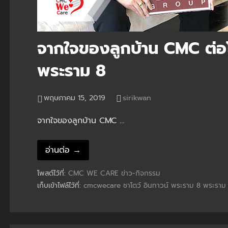
จากใจของลูกบ้าน CMC ต่อโ
พระราม 8
พฤษภาคม 15, 2019
sirikwan
จากใจของลูกบ้าน CMC …
อ่านต่อ →
โพสต์ไว้ที่:
CMC WE CARE
ข่าว-กิจกรรม
เก็บเข้าไฟล์ไว้ที่:
cmcwecare
ชาโตว์ อินทาวน์ พระราม 8
พระราม