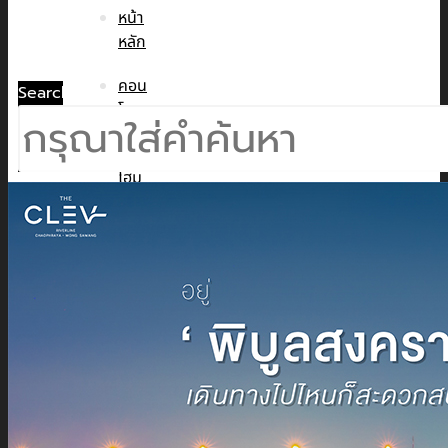
หน้า
หลัก
คอน
Search
โด
ทาวน์
โฮม
บ้าน
เดี่ยว
พูล
วิลล่า
ข่าวสาร
CMC WE CARE
CMC WE TALK
CMC Sustainability