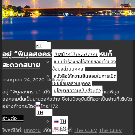
นัก
ลงทุน
สัมพันธ์
ติดต่อ
เรา
อยู่ “พิบูลสงคราม” เดินทางไปไหนก็
รับสมัคร The Adviser
แบบคำร้องขอใช้สิทธิของเจ้าของ
สะดวกสบาย
ข้อมูลส่วนบุคคล
หนังสือให้ความยินยอมในการเปิด
กรกฎาคม 24, 2020
sirikwan
เผยข้อมูลส่วนบุคคล
นโยบายความเป็นส่วนตัว
อยู่ “พิบูลสงคราม” เดินทางไปไหนก็สะดวกสบาย ทำเลพิบูล
สงครามนั้นเป็นย่านวงศ์สว่าง ซึ่งในปัจจุบันนี้ถือว่าเป็นย่านที่เติบโต
อย่างก้าวกระโดด | โทร.1172
TH
อ่านต่อ →
TH
EN
โพสต์ไว้ที่:
บทความ
เก็บเข้าไฟล์ไว้ที่:
The CLEV
The CLEV