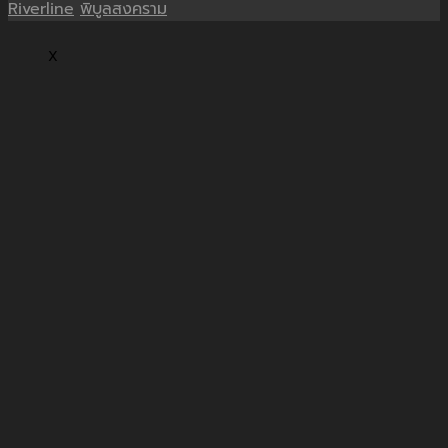
Riverline
พิบูลสงคราม
X