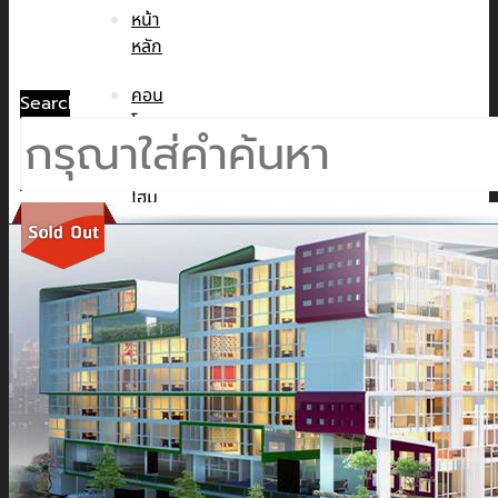
หน้า
หลัก
คอน
Search
โด
ทาวน์
โฮม
บ้าน
เดี่ยว
พูล
วิลล่า
ข่าวสาร
CMC WE CARE
CMC WE TALK
CMC Sustainability