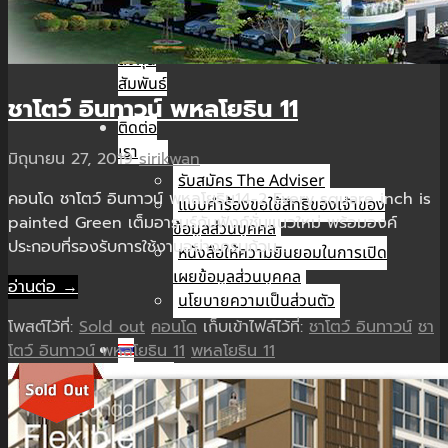
นัก
ลงทุน
สัมพันธ์
ชาโตว์ อินทาวน์ พหลโยธิน 11
ติดต่อ
เรา
มิถุนายน 27, 2019
sirikwan
รับสมัคร The Adviser
คอนโด ชาโตว์ อินทาวน์ พหลโยธิน14-2 Every square inch is
แบบคำร้องขอใช้สิทธิของเจ้าของ
painted Green เต็มอารมร์กับฟังก์ชั่นแนวใหม่ พร้อมองค์
ข้อมูลส่วนบุคคล
ประกอบที่รองรับการใช้งานอย่างครบถ้วน…
หนังสือให้ความยินยอมในการเปิด
เผยข้อมูลส่วนบุคคล
อ่านต่อ →
นโยบายความเป็นส่วนตัว
โพสต์ไว้ที่:
Sold out
คอนโด
เก็บเข้าไฟล์ไว้ที่:
ชาโตว์ อินทาวน์
ชา
โตว์ อินทาวน์ พหลโยธิน 11
พหลโยธิน 11
TH
TH
EN