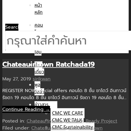
หน้า
หลัก
คอน
Search
โด
ทาวน์
โฮม
Chateauintown Ratchada19
บ้าน
เดี่ยว
May 27, 2019
sirikwan
พูล
REGISTER NOWSpecial offers คอนโด 8 ชั้น ชาโตว์ อินทาวน์
วิลล่า
รัชดา 19 คอนโด 8 ชั้น ชาโตว์ อินทาวน์ รัชดา 19 คอนโด 8 ชั้น…
ข่าวสาร
Continue Reading →
CMC WE CARE
CMC WE TALK
Posted in:
Chateau Intown
,
CONDO
,
Ready Project
CMC Sustainability
Filed under:
Chateauintown
,
Chateauintown