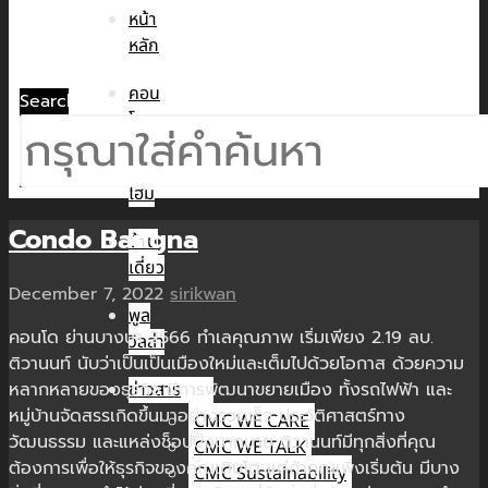
หน้า
หลัก
คอน
Search
โด
ทาวน์
โฮม
Condo Bangna
บ้าน
เดี่ยว
December 7, 2022
sirikwan
พูล
คอนโด ย่านบางนา 2566 ทำเลคุณภาพ เริ่มเพียง 2.19 ลบ.
วิลล่า
ติวานนท์ นับว่าเป็นเป็นเมืองใหม่และเต็มไปด้วยโอกาส ด้วยความ
หลากหลายของธุรกิจ มีการพัฒนาขยายเมือง ทั้งรถไฟฟ้า และ
ข่าวสาร
หมู่บ้านจัดสรรเกิดขึ้นมาอย่างรวดเร็ว ประวัติศาสตร์ทาง
CMC WE CARE
วัฒนธรรม และแหล่งช็อปปิ้งมากมาย ติวานนท์มีทุกสิ่งที่คุณ
CMC WE TALK
ต้องการเพื่อให้ธุรกิจของคุณเติบโต แต่ถ้าคุณเพิ่งเริ่มต้น มีบาง
CMC Sustainability