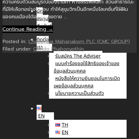
ความครบถ้วนสมบูรณ์ของร้านค้า ห้างสรรพสินค้า สวนสาธารณะ
ที่มีให้เลือกอย่างไม่รู้จบ ทำให้สุขุมวิทเป็นอีกหนึ่งโลเคชั่นที่ใฝ่ฝัน
นัก
ของคนเมืองได้อย่างง่ายดาย …
ลงทุน
สัมพันธ์
Continue Reading →
ติดต่อ
Posted in:
Chaopraya Mahanakorn PLC (CMC GROUP)
เรา
Filed under:
Condo Phahonyothin
รับสมัคร The Adviser
แบบคำร้องขอใช้สิทธิของเจ้าของ
ข้อมูลส่วนบุคคล
หนังสือให้ความยินยอมในการเปิด
เผยข้อมูลส่วนบุคคล
นโยบายความเป็นส่วนตัว
EN
TH
EN