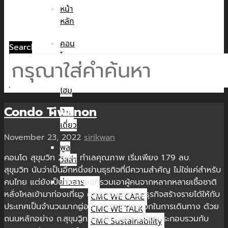
หน้า
หลัก
คอน
Search
โด
ทาวน์
โฮม
Condo Tiwanon
บ้าน
เดี่ยว
November 23, 2022
sirikwan
พูล
คอนโด สุขุมวิท 2565 ทำเลคุณภาพ เริ่มเพียง 1.79 ลบ.
วิลล่า
สุขุมวิท นับว่าเป็นอีกหนึ่งย่านธุรกิจที่มีความสำคัญ ไม่ใช่แค่สำหรับ
คนไทย แต่ยังเป็นทำเลทองที่รวมเอาผู้คนจากหลากหลายเชื้อชาติ
ข่าวสาร
หลั่งไหลเข้ามาท่องเที่ยว ตลอดจนประกอบธุรกิจสร้างรายได้ให้กับ
CMC WE CARE
ประเทศเป็นจำนวนมากต่อปี ด้วยความสะดวกในการเดินทาง ด้วย
CMC WE TALK
ถนนหลักอย่าง ถ.สุขุมวิท ยังมีรถไฟฟ้า เมื่อมาประกอบรวมกับ
CMC Sustainability