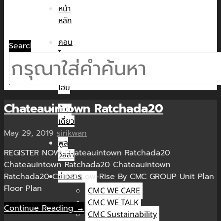
หน้า
หลัก
คอน
Search
โด
ทาวน์
โฮม
Chateauintown Ratchada20
บ้าน
เดี่ยว
May 29, 2019
sirikwan
พูล
REGISTER NOW Chateauintown Ratchada20
วิลล่า
Chateauintown Ratchada20 Chateauintown
Ratchada20 Condo Low-Rise By CMC GROUP Unit Plan
ข่าวสาร
Floor Plan
CMC WE CARE
CMC WE TALK
Continue Reading →
CMC Sustainability