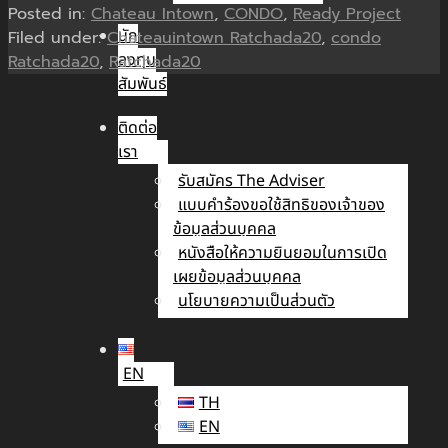
Posted in:
Chateau Intown
,
CONDO
,
Ready Project
นัก
Filed under:
Chateauintown Ratchada20
,
condo
ลงทุน
Ratchada20
,
Ratchada20
สัมพันธ์
ติดต่อ
เรา
รับสมัคร The Adviser
แบบคำร้องขอใช้สิทธิของเจ้าของ
ข้อมูลส่วนบุคคล
หนังสือให้ความยินยอมในการเปิด
เผยข้อมูลส่วนบุคคล
นโยบายความเป็นส่วนตัว
EN
TH
EN