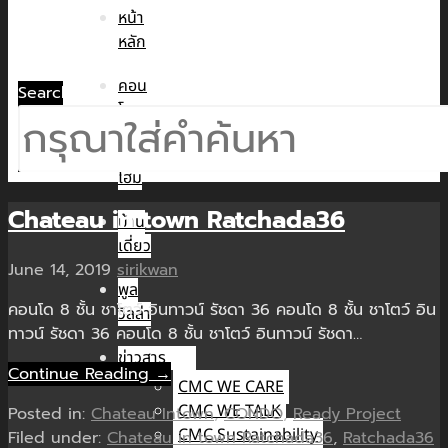
หน้า
หลัก
คอน
Search
โด
ทาวน์
โฮม
Chateau in town Ratchada36
บ้าน
เดี่ยว
June 14, 2019
sirikwan
พูล
คอนโด 8 ชั้น ชาโตว์ อินทาวน์ รัชดา 36 คอนโด 8 ชั้น ชาโตว์ อิน
วิลล่า
ทาวน์ รัชดา 36 คอนโด 8 ชั้น ชาโตว์ อินทาวน์ รัชดา…
ข่าวสาร
Continue Reading →
CMC WE CARE
CMC WE TALK
Posted in:
Chateau Intown
,
CONDO
,
Ready Project
CMC Sustainability
Filed under:
Chateau in town Ratchada36
,
Ratchada36