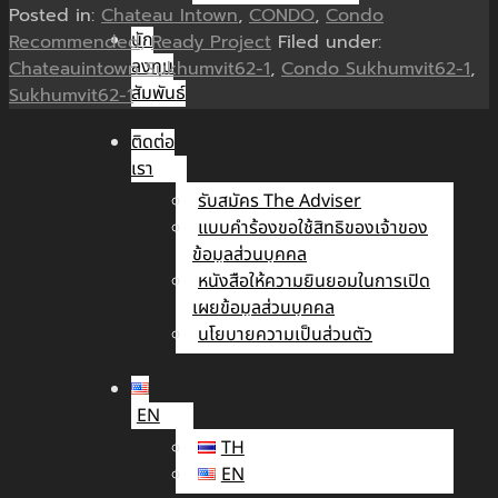
Posted in:
Chateau Intown
,
CONDO
,
Condo
นัก
Recommended
,
Ready Project
Filed under:
ลงทุน
Chateauintown Sukhumvit62-1
,
Condo Sukhumvit62-1
,
สัมพันธ์
Sukhumvit62-1
ติดต่อ
เรา
รับสมัคร The Adviser
แบบคำร้องขอใช้สิทธิของเจ้าของ
ข้อมูลส่วนบุคคล
หนังสือให้ความยินยอมในการเปิด
เผยข้อมูลส่วนบุคคล
นโยบายความเป็นส่วนตัว
EN
TH
EN