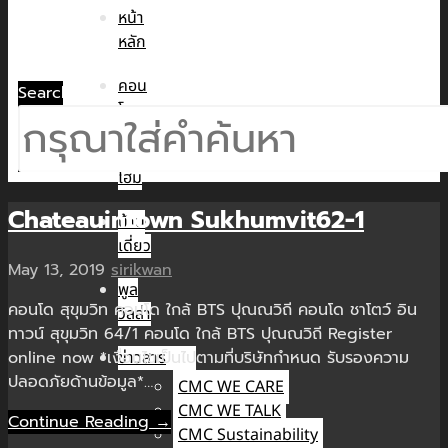
หน้า
หลัก
คอน
Search
โด
ทาวน์
โฮม
Chateauintown Sukhumvit62-1
บ้าน
เดี่ยว
May 13, 2019
sirikwan
พูล
คอนโด สุขุมวิท คอนโด ใกล้ BTS ปุณณวิถี คอนโด ชาโตว์ อิน
วิลล่า
ทาวน์ สุขุมวิท 64/1 คอนโด ใกล้ BTS ปุณณวิถี Register
online now *เงื่อนไขเป็นไปตามที่บริษัทกำหนด รับรองความ
ข่าวสาร
ปลอดภัยด้านข้อมูล*…
CMC WE CARE
CMC WE TALK
Continue Reading →
CMC Sustainability