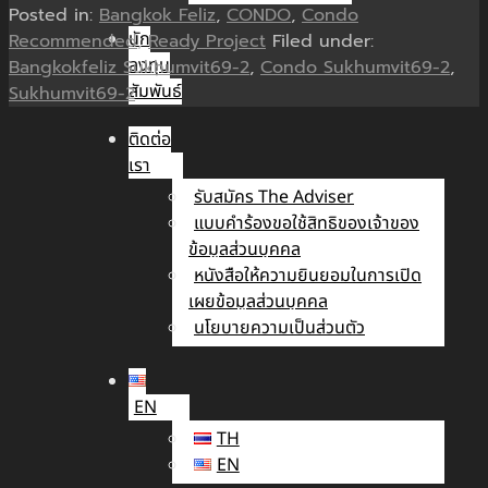
Posted in:
Bangkok Feliz
,
CONDO
,
Condo
นัก
Recommended
,
Ready Project
Filed under:
ลงทุน
Bangkokfeliz Sukhumvit69-2
,
Condo Sukhumvit69-2
,
สัมพันธ์
Sukhumvit69-2
ติดต่อ
เรา
รับสมัคร The Adviser
แบบคำร้องขอใช้สิทธิของเจ้าของ
ข้อมูลส่วนบุคคล
หนังสือให้ความยินยอมในการเปิด
เผยข้อมูลส่วนบุคคล
นโยบายความเป็นส่วนตัว
EN
TH
EN