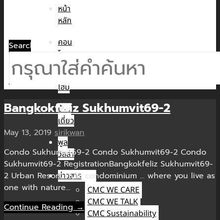
หน้า
หลัก
คอน
Search
โด
ทาวน์
โฮม
Bangkokfeliz Sukhumvit69-2
บ้าน
เดี่ยว
May 13, 2019
sirikwan
พูล
Condo Sukhumvit69-2 Condo Sukhumvit69-2 Condo
วิลล่า
Sukhumvit69-2 RegistrationBangkokfeliz Sukhumvit69-
2 Urban Resort style condominium … where you live as
ข่าวสาร
one with nature…
CMC WE CARE
CMC WE TALK
Continue Reading →
CMC Sustainability