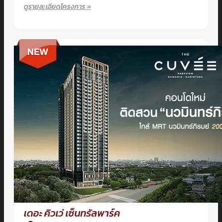
ดูรายละเอียดโครงการ »
เดอะ คิวเว่ เซ็นทรัลพาร์ค