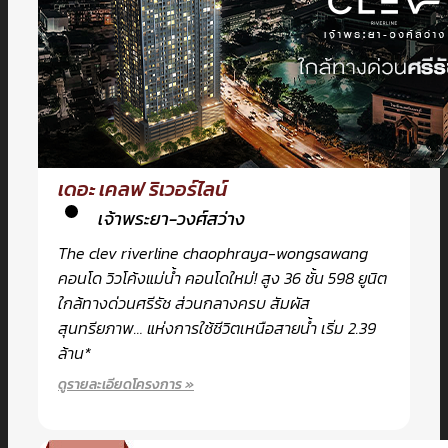
เดอะ เคลฟ ริเวอร์ไลน์
เจ้าพระยา-วงศ์สว่าง
The clev riverline chaophraya-wongsawang
คอนโด วิวโค้งแม่น้ำ คอนโดใหม่! สูง 36 ชั้น 598 ยูนิต
ใกล้ทางด่วนศรีรัช ส่วนกลางครบ สัมผัส
สุนทรียภาพ… แห่งการใช้ชีวิตเหนือสายน้ำ เริ่ม 2.39
ล้าน*
ดูรายละเอียดโครงการ »