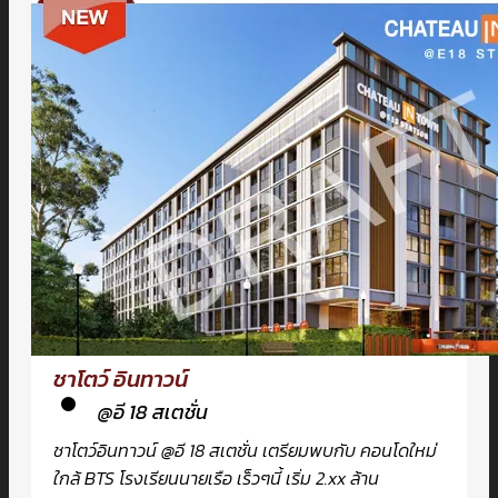
ชาโตว์ อินทาวน์
@อี 18 สเตชั่น
ชาโตว์อินทาวน์ @อี 18 สเตชั่น เตรียมพบกับ คอนโดใหม่
ใกล้ BTS โรงเรียนนายเรือ เร็วๆนี้ เริ่ม 2.xx ล้าน