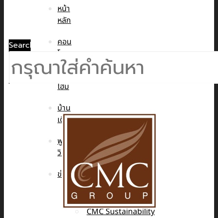
หน้า
หลัก
คอน
Search
โด
ทาวน์
โฮม
บ้าน
เดี่ยว
พูล
วิลล่า
ข่าวสาร
CMC WE CARE
CMC WE TALK
CMC Sustainability