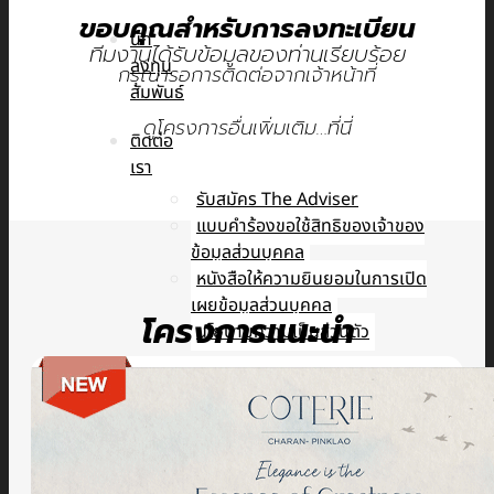
ขอบคุณสำหรับการลงทะเบียน
นัก
ทีมงานได้รับข้อมูลของท่านเรียบร้อย
ลงทุน
กรุณารอการติดต่อจากเจ้าหน้าที่
สัมพันธ์
ดูโครงการอื่นเพิ่มเติม…ที่นี่
ติดต่อ
เรา
รับสมัคร The Adviser
แบบคำร้องขอใช้สิทธิของเจ้าของ
ข้อมูลส่วนบุคคล
หนังสือให้ความยินยอมในการเปิด
เผยข้อมูลส่วนบุคคล
โครงการแนะนำ
นโยบายความเป็นส่วนตัว
TH
TH
EN