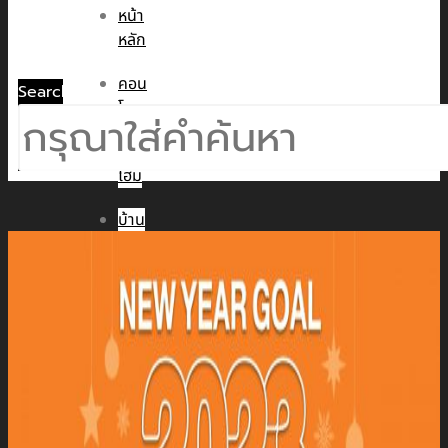
หน้า
หลัก
คอน
Search
โด
ทาวน์
โฮม
บ้าน
เดี่ยว
พูล
วิลล่า
ข่าวสาร
CMC WE CARE
CMC WE TALK
CMC Sustainability