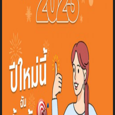
นัก
ลงทุน
สัมพันธ์
ติดต่อ
เรา
รับสมัคร The Adviser
แบบคำร้องขอใช้สิทธิของเจ้าของ
ข้อมูลส่วนบุคคล
หนังสือให้ความยินยอมในการเปิด
เผยข้อมูลส่วนบุคคล
นโยบายความเป็นส่วนตัว
TH
TH
EN