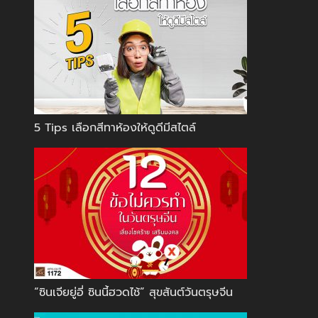
5 Tips เลือกสีทาห้องให้ดูดีมีสไตล์
“ซินเจียยู่อี่ ซินนี้ฮวดไช้” สุขสันต์วันตรุษจีน