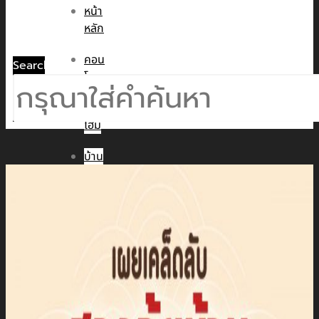
หน้า
หลัก
คอน
Search
โด
ทาวน์
โฮม
บ้าน
เดี่ยว
พูล
วิลล่า
ข่าวสาร
CMC WE CARE
CMC WE TALK
CMC Sustainability