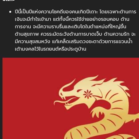
ปีนี้เป็นปีแห่งความโชคดีของคนเกิดปีเถาะ โดยเฉพาะด้านการ
เงินจะมีกำไรเข้ามา แต่ทั้งนี้ควรใช้จ่ายอย่างรอบคอบ ด้าน
การงาน จะมีความราบรื่นและเติบโตในตำแหน่งที่ใหญ่ขึ้น
ด้านสุขภาพ ควรระมัดระวังด้านการบาดเจ็บ ด้านความรัก จะ
มีความสุขสมหวัง แก้เคล็ดเสริมดวงชะตาด้วยการแขวนน้ำ
เต้ามงคลไว้ในรถยนต์หรือประตูบ้าน