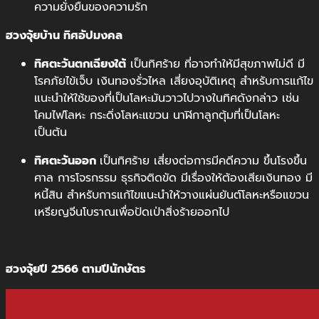
ความยั่งยืนของความรัก
ฮวงจุ้ยบ้าน ทิศอัปมงคล
ทิศตะวันตกเฉียงใต้
เป็นทิศร้าย ที่อาจทำให้มีสุขภาพไม่ดี มี
โรคภัยไข้เจ็บ เงินทองรั่วไหล เสี่ยงอุบัติเหตุ สำหรับการแก้ไข
แนะนำให้ใช้ของที่เป็นโลหะมันวาวไปวางในทิศดังกล่าว เช่น
โคมไฟโลหะ กระดิ่งโลหะแขวน นาฬิกาลูกตุ้มที่เป็นโลหะ
เป็นต้น
ทิศตะวันออก
เป็นทิศร้าย เสี่ยงต่อการมีคดีความ ขึ้นโรงขึ้น
ศาล การโจรกรรม ธุรกิจติดขัด มีเรื่องให้ต้องเสียเงินทอง มี
หนี้สิน สำหรับการแก้ไขแนะนำให้วางแผ่นยันต์โลหะหรือแขวน
เหรียญจีนโบราณเพื่อปัดเป่าสิ่งร้ายออกไป
ฮวงจุ้ยปี 2566 ตามปีนักษัตร