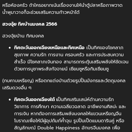
หรือห้องครัว ถ้าใครอยากเน้นเรื่องงานให้นำตู้ปลาหรือภาพวาด
น้ำพุมาวางก็จะช่วยเสริมความก้าวหน้าได้
ฮวงจุ้ย ทิศบ้านมงคล 2566
ฮวงจุ้ยบ้าน ทิศมงคล
ทิศตะวันออกเฉียงเหนือเเละทิศเหนือ
เป็นทิศของโชคลาภ
สุขภาพ ความรัก การงาน ครอบครัว และการประสบความ
สำเร็จ มีโชคลาภเงินทอง สามารถกระตุ้นเสริมพลังให้ชัดเจน
ด้วยการบูชาพระสังกัจจายน์ เซียมซูหรือกิมเซียมซู
(กบคาบเหรียญ) หรือตกแต่งบ้านด้วยรูปปั้นมังกรและวัตถุมงคล
เสริมดวงอื่น ๆ
ทิศตะวันออกเฉียงใต้ เ
ป็นทิศเสริมเสน่ห์ด้านความรัก
วิชาการ การศึกษา ความเฉลียวฉลาด อาชีพงานศิลปะ และ
การเงิน หากต้องการเสริมพลังมงคลให้แขวนเหรียญจีน
โบราณเพื่อให้มีผู้อุปถัมภ์ค้ำจุน รูปปั้นเป็ดแมนดารินคู่ หรือ
สัญลักษณ์ Double Happiness อักษรจีนมงคล เพื่อ