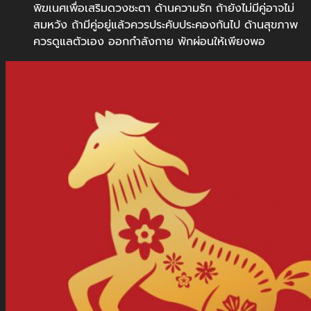
พิฆเนศเพื่อเสริมดวงชะตา ด้านความรัก ถ้ายังไม่มีคู่อาจไม่
สมหวัง ถ้ามีคู่อยู่แล้วควรประคับประคองกันไป ด้านสุขภาพ
ควรดูแลตัวเอง ออกกำลังกาย พักผ่อนให้เพียงพอ