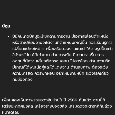
ปีกุน
ปีนี้คนเกิดปีหมูจะมีโชคด้านการงาน มีโอกาสเลื่อนตำแหน่ง
หรือถ้าเปลี่ยนงานจะได้งานที่ตำแหน่งใหญ่ขึ้น ควรเรียนรู้การ
เปลี่ยนแปลงใหม่ ๆ เพื่อเสริมดวงงานแนะนำให้วางรูปปั้นเต่า
ขี่มังกรไว้บนโต๊ะทำงาน ด้านการเงิน มีความราบรื่น การ
ลงทุนที่มีความเสี่ยงต้องรอบคอบ ไม่ควรโลภ ด้านความรัก
มีเกณฑ์ได้พบเนื้อคู่และได้แต่งงาน ด้านสุขภาพ ต้องระวัง
ความเครียด ควรพักผ่อน อย่าโหมงานหนัก ระวังโรคเกี่ยว
กับช่องท้อง
เพื่อนๆคงเห็นภาพรวมฮวงจุ้ยบ้านในปี 2566 กันเเล้ว งานนี้ก็
เตรียมหาทิศมงคล เครื่องรางของขลัง เสริมดวงชะตาราศีกันล่วง
หน้าได้เลย