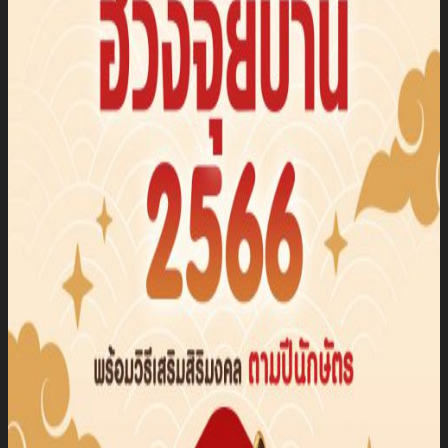
นัก
ลงทุน
สัมพันธ์
ติดต่อ
เรา
รับสมัคร The Adviser
แบบคำร้องขอใช้สิทธิของเจ้าของ
ข้อมูลส่วนบุคคล
หนังสือให้ความยินยอมในการเปิด
เผยข้อมูลส่วนบุคคล
นโยบายความเป็นส่วนตัว
TH
TH
EN