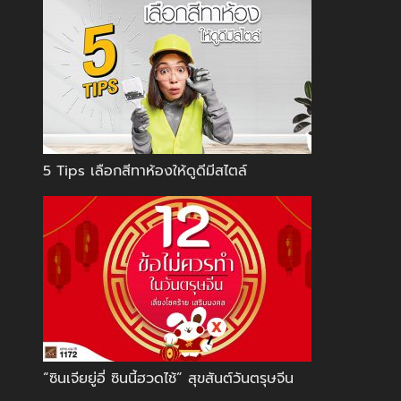
5 Tips เลือกสีทาห้องให้ดูดีมีสไตล์
“ซินเจียยู่อี่ ซินนี้ฮวดไช้” สุขสันต์วันตรุษจีน