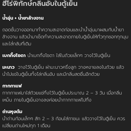
ฮีโร่พิทักษ์กลิ่นอับในตู้เย็น
น้ำอุ่น + น้ำยาล้างจาน
ถอดชั้นวางออกมาทำความสะอาดก่อนและนำน้ำอุ่นมาผสมกับน้ำยา
ล้างจาน แล้วนำมาเช็ดทำความสะอาดภายในตู้เย็นให้ทั่วทุกซอกทุกมุม
และใส่่กลับที่เดิม
เบกกิ้งโซดา
นำเบกกิ้งโซดา ใส่ในถ้วยเล็กๆ วางไว้ในตู้เย็น
มะนาว
วางไว้ในตู้เย็น ผ่ามะนาวครึ่งลูก วางหงายลงในถ้วย แล้ว
นำไปแช่ในตู้เย็นทั้งไล่กลิ่นอับ และมีกลิ่นสดชื่นอีกด้วย
กากกาแฟ
กากกาแฟมาใส่ถ้วยแช่ทิ้งไว้ในตู้เย็นประมาณ 2 – 3 วัน เมื่อกลิ่น
เหม็น ภายในตู้เย็นจางลงค่อยนำกากกาแฟไปทิ้ง
ถ่านหุงต้ม
นำถ่านก้อนเล็กๆ สัก 2 – 3 ก้อนใส่ภาชนะ แล้ววางไว้ในตู้เย็น ควร
เปลี่ยนถ่านใหม่ทุก 1 เดือน