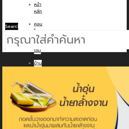
หน้า
หลัก
คอน
Search
โด
ทาวน์
โฮม
บ้าน
เดี่ยว
พูล
วิลล่า
ข่าวสาร
CMC WE CARE
CMC WE TALK
CMC Sustainability