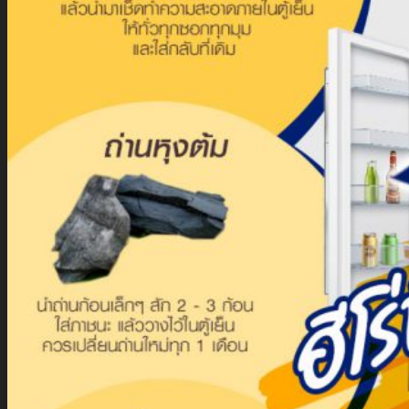
นัก
ลงทุน
สัมพันธ์
ติดต่อ
เรา
รับสมัคร The Adviser
แบบคำร้องขอใช้สิทธิของเจ้าของ
ข้อมูลส่วนบุคคล
หนังสือให้ความยินยอมในการเปิด
เผยข้อมูลส่วนบุคคล
นโยบายความเป็นส่วนตัว
TH
TH
EN