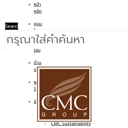
หน้า
หลัก
คอน
Search
โด
ทาวน์
โฮม
บ้าน
เดี่ยว
พูล
วิลล่า
ข่าวสาร
CMC WE CARE
CMC WE TALK
CMC Sustainability