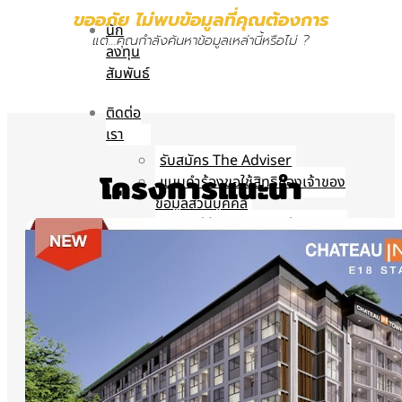
ขออภัย ไม่พบข้อมูลที่คุณต้องการ
นัก
แต่…คุณกำลังค้นหาข้อมูลเหล่านี้หรือไม่ ?
ลงทุน
สัมพันธ์
ติดต่อ
เรา
รับสมัคร The Adviser
โครงการแนะนำ
แบบคำร้องขอใช้สิทธิของเจ้าของ
ข้อมูลส่วนบุคคล
หนังสือให้ความยินยอมในการเปิด
เผยข้อมูลส่วนบุคคล
นโยบายความเป็นส่วนตัว
TH
TH
EN