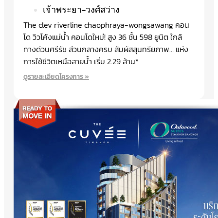
เจ้าพระยา-วงศ์สว่าง
The clev riverline chaophraya-wongsawang คอน
โด วิวโค้งแม่น้ำ คอนโดใหม่! สูง 36 ชั้น 598 ยูนิต ใกล้
ทางด่วนศรีรัช ส่วนกลางครบ สัมผัสสุนทรียภาพ… แห่ง
การใช้ชีวิตเหนือสายน้ำ เริ่ม 2.29 ล้าน*
ดูรายละเอียดโครงการ »