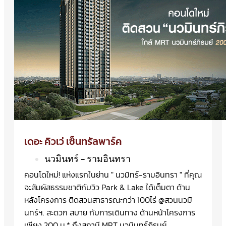
เดอะ คิวเว่ เซ็นทรัลพาร์ค
นวมินทร์ - รามอินทรา
คอนโดใหม่! แห่งแรกในย่าน " นวมิทร์-รามอินทรา " ที่คุณ
จะสัมผัสธรรมชาติกับวิว Park & Lake ได้เต็มตา ด้าน
หลังโครงการ ติดสวนสาธารณะกว่า 100ไร่ @สวนนวมิ
นทร์ฯ. สะดวก สบาย กับการเดินทาง ด้านหน้าโครงการ
เพียง 200 ม.* ถึงสถานี MRT นวมินทร์ภิรมย์