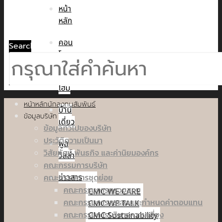
หน้า
หลัก
คอน
Search
โด
ทาวน์
โฮม
หน้าหลักนักลงทุนสัมพันธ์
บ้าน
ข้อมูลบริษัท
เดี่ยว
ข้อมูลทั่วไปของบริษัท
ประวัติความเป็นมา
พูล
วิสัยทัศน์ พันธกิจ และค่านิยมองค์กร
วิลล่า
คณะกรรมการบริษัท
คณะกรรมการชุดย่อย
ข่าวสาร
คณะกรรมการตรวจสอบ
CMC WE CARE
คณะกรรมการสรรหาและกำหนดค่าตอบแทน
CMC WE TALK
คณะกรรมการบริหารความเสี่ยง
CMC Sustainability