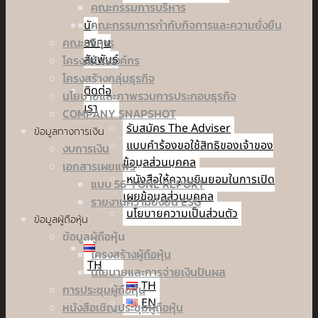
คณะกรรมการบริหาร
คณะกรรมการกำกับกิจการและความยั่งยืน
นัก
คณะบริหาร
ลงทุน
สัมพันธ์
โครงสร้างองค์กร
โครงสร้างกลุ่มธุรกิจ
ติดต่อ
นโยบายและภาพรวมการประกอบธุรกิจ
เรา
COMPANY SNAPSHOT
รับสมัคร The Adviser
ข้อมูลทางการเงิน
แบบคำร้องขอใช้สิทธิของเจ้าของ
งบการเงิน
ข้อมูลส่วนบุคคล
เอกสารเผยแพร่
หนังสือให้ความยินยอมในการเปิด
แบบ 56-1 ONE REPORT
เผยข้อมูลส่วนบุคคล
รายงานความยั่งยืน ESG
นโยบายความเป็นส่วนตัว
ข้อมูลผู้ถือหุ้น
ข้อมูลผู้ถือหุ้น
โครงสร้างผู้ถือหุ้น
TH
นโยบายและการจ่ายเงินปันผล
TH
การประชุมผู้ถือหุ้น
EN
หนังสือเชิญประชุมผู้ถือหุ้น